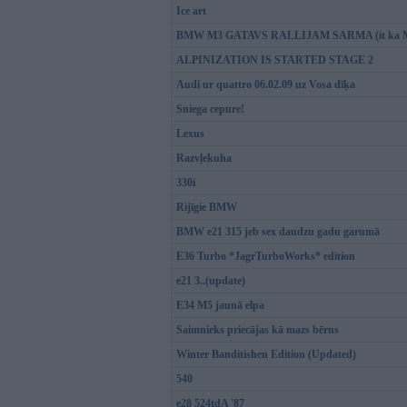
Ice art
BMW M3 GATAVS RALLIJAM SARMA (it ka M3 n
ALPINIZATION IS STARTED STAGE 2
Audi ur quattro 06.02.09 uz Vosa dīķa
Sniega cepure!
Lexus
Razvļekuha
330i
Rijīgie BMW
BMW e21 315 jeb sex daudzu gadu garumā
E36 Turbo *JagrTurboWorks* edition
e21 3..(update)
E34 M5 jaunā elpa
Saimnieks priecājas kā mazs bērns
Winter Banditishen Edition (Updated)
540
e28 524tdA '87