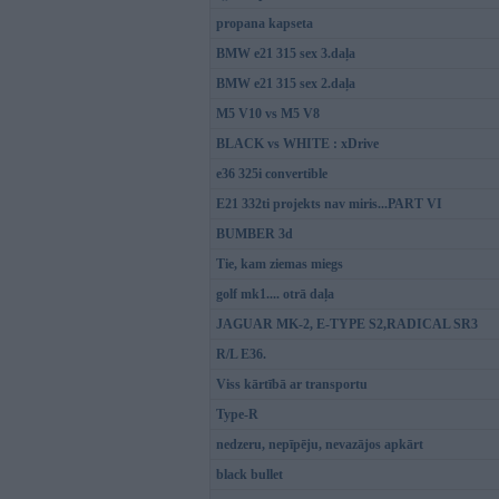
propana kapseta
BMW e21 315 sex 3.daļa
BMW e21 315 sex 2.daļa
M5 V10 vs M5 V8
BLACK vs WHITE : xDrive
e36 325i convertible
E21 332ti projekts nav miris...PART VI
BUMBER 3d
Tie, kam ziemas miegs
golf mk1.... otrā daļa
JAGUAR MK-2, E-TYPE S2,RADICAL SR3
R/L E36.
Viss kārtībā ar transportu
Type-R
nedzeru, nepīpēju, nevazājos apkārt
black bullet