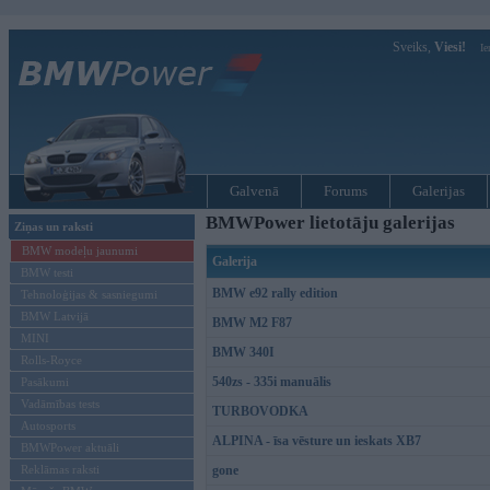
Sveiks,
Viesi!
Ie
Galvenā
Forums
Galerijas
BMWPower lietotāju galerijas
Ziņas un raksti
BMW modeļu jaunumi
Galerija
BMW testi
BMW e92 rally edition
Tehnoloģijas & sasniegumi
BMW Latvijā
BMW M2 F87
MINI
BMW 340I
Rolls-Royce
540zs - 335i manuālis
Pasākumi
Vadāmības tests
TURBOVODKA
Autosports
ALPINA - īsa vēsture un ieskats XB7
BMWPower aktuāli
Reklāmas raksti
gone