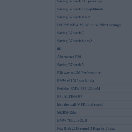
Saving B7 week 11 +perekupi
Saving B7 week 10 papildināts
Saving B7 week 8 & 9
HAPPY NEW YEAR ar ALPINA savingu
Saving B7 week 7
Saving B7 week 6 day2
86
Alternatīva E30
Saving B7 week 5
F30 way to ///M Performance
BMW e21 315 sex 6.daļa
Perfekts BMW E87 120i ///M
B7 , ALPINA B7
kiss the wall @ FD final round
S62B50 šāles
BMW 760iL. SOLD
Nez Drift 2015 round 3 Riga by Puxxx