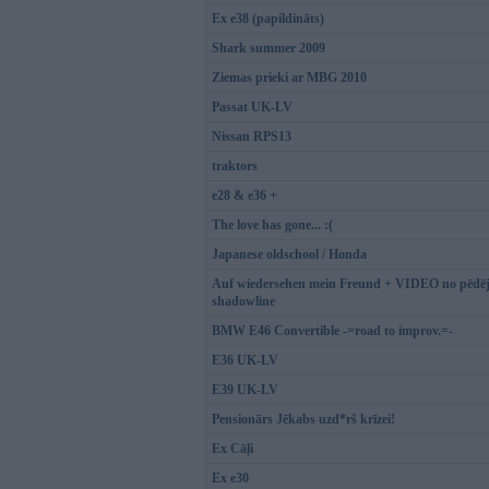
Ex e38 (papildināts)
Shark summer 2009
Ziemas prieki ar MBG 2010
Passat UK-LV
Nissan RPS13
traktors
e28 & e36 +
The love has gone... :(
Japanese oldschool / Honda
Auf wiedersehen mein Freund + VIDEO no pēdējā
shadowline
BMW E46 Convertible -=road to improv.=-
E36 UK-LV
E39 UK-LV
Pensionārs Jēkabs uzd*rš krīzei!
Ex Cāļi
Ex e30