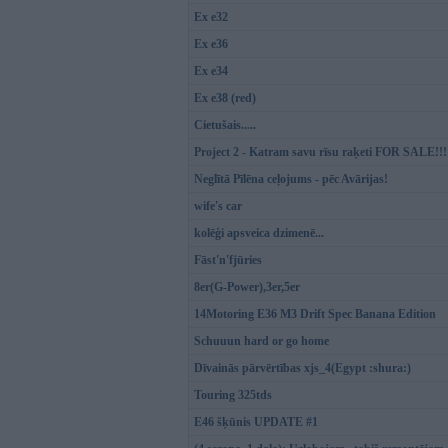
Ex e32
Ex e36
Ex e34
Ex e38 (red)
Cietušais.....
Project 2 - Katram savu rīsu raķeti FOR SALE!!!
Neglītā Pīlēna ceļojums - pēc Avārijas!
wife's car
kolēģi apsveica dzimenē...
Fāst'n'fjūries
8er(G-Power),3er,5er
14Motoring E36 M3 Drift Spec Banana Edition
Schuuun hard or go home
Dīvainās pārvērtības xjs_4(Egypt :shura:)
Touring 325tds
E46 šķūnis UPDATE #1