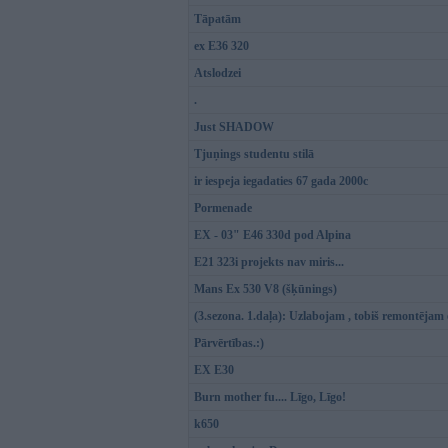
Tāpatām
ex E36 320
Atslodzei
.
Just SHADOW
Tjuņings studentu stilā
ir iespeja iegadaties 67 gada 2000c
Pormenade
EX - 03" E46 330d pod Alpina
E21 323i projekts nav miris...
Mans Ex 530 V8 (šķūnings)
(3.sezona. 1.daļa): Uzlabojam , tobiš remontējam
Pārvērtības.:)
EX E30
Burn mother fu.... Līgo, Līgo!
k650