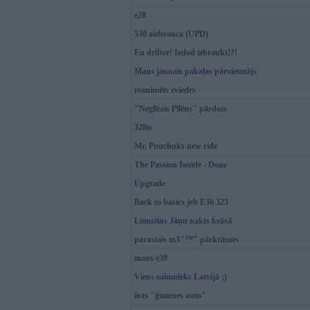
e28
530 aizbrauca (UPD)
Eu drifter! Iedod izbraukt!?!
Mans jaunais pakaļas pārvietotājs
reanimēts zviedrs
"Neglītais Pīlēns" pārdots
328is
Mr. Puuchuks new ride
The Passion Inside - Done
Upgrade
Back to basics jeb E36 323
Limuzīns Jāņu nakts krāsā
parastais m3"™" pārkrāsots
mans e39
Viens saimnieks Latvijā ;)
iists "ģimenes auto"