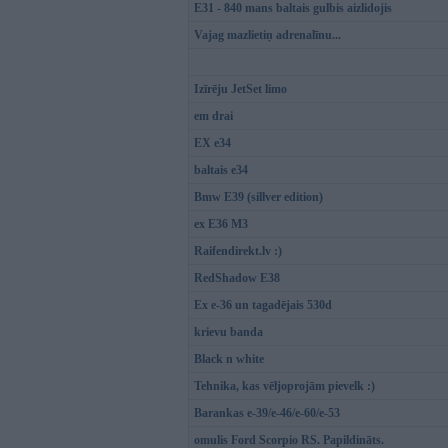
E31 - 840 mans baltais gulbis aizlidojis
Vajag mazlietiņ adrenalīnu...
Izīrēju JetSet limo
em drai
EX e34
baltais e34
Bmw E39 (sillver edition)
ex E36 M3
Raifendirekt.lv :)
RedShadow E38
Ex e-36 un tagadējais 530d
krievu banda
Black n white
Tehnika, kas vēljoprojām pievelk :)
Barankas e-39/e-46/e-60/e-53
omulis Ford Scorpio RS. Papildināts.