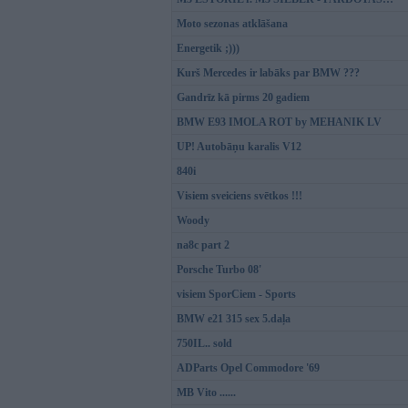
Moto sezonas atklāšana
Energetik ;)))
Kurš Mercedes ir labāks par BMW ???
Gandrīz kā pirms 20 gadiem
BMW E93 IMOLA ROT by MEHANIK LV
UP! Autobāņu karalis V12
840i
Visiem sveiciens svētkos !!!
Woody
na8c part 2
Porsche Turbo 08'
visiem SporCiem - Sports
BMW e21 315 sex 5.daļa
750IL.. sold
ADParts Opel Commodore '69
MB Vito ......