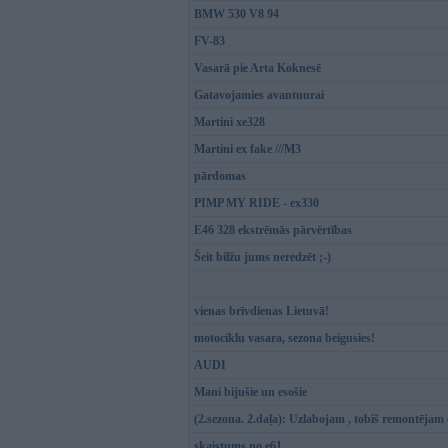
BMW 530 V8 94
FV-83
Vasarā pie Arta Koknesē
Gatavojamies avantuurai
Martini xe328
Martini ex fake ///M3
pārdomas
PIMP MY RIDE - ex330
E46 328 ekstrēmās pārvērtības
Šeit bilžu jums neredzēt ;-)
vienas brīvdienas Lietuvā!
motociklu vasara, sezona beigusies!
AUDI
Mani bijušie un esošie
(2.sezona. 2.daļa): Uzlabojam , tobiš remontējam
skaistums no e61