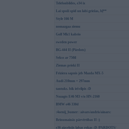
Telefonbildes, e34 ix
Lai spoži spīd un labi griežas, bļ**
Style 166 M
nomazgaa ziemu
Golf Mk1 kabrio
sweden power
BG-444 II (Pārdots)
Sekss ar 750il
Ziemas prieki II
Friziera sapnis jeb Mazda MX-5
Audi 210mm × 297mm
tantuks. bik iešvilpis :D
Nozagts E46 M3 v/n HN-2160
BMW e46 330d
:4ornij_bumer: :aivars/andris/ainars:
Brīnumainās pārvērtības II :)
e36 aizcelojis labas rokas :D /PARDOTS/