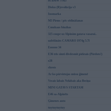
ex BMW ///M3
Disku (R)evolūcija v3
Inomarka
M3 Pirms / pēc sēdināšanas
Cmukaas biuzhas
325 coupe uz Alpinām gatava vasarai..
uzfrišināts CAMARO 1974g 5.7l
Eeeeeee 34
E36 trīs simti divdesmit piektais (Pārdots!)
e28
shrots
Ar ko pārvietojas mūsu ģimenē
Vecais labais Nelabais aka Beciņa
MINI GATAVS STARTAM
E46 sa-Alpinēts
Ģimenes auto
tuytuytuytuy