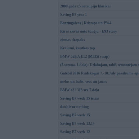
2008 gads x5 netaupiju klasikai
Saving B7 year 1
Benzīngalvas | Kristaps un P944
Kā es sievas auto tūnēju - E93 story
ziemas drapaks
Krājumi, kautkas top
BMW 528iA E12 (M535i swap)
(5.sezona. 1.daļa): Uzlabojam, tobiš remontējam 
Gatebil 2016 Rudskogen 7.-10.July pasākuma ap
melns un balts. vecs un jauns
BMW e21 315 sex 7.daļa
Saving B7 week 15 īstais
double or nothing
Saving B7 week 15
Saving B7 week 13,14
Saving B7 week 12