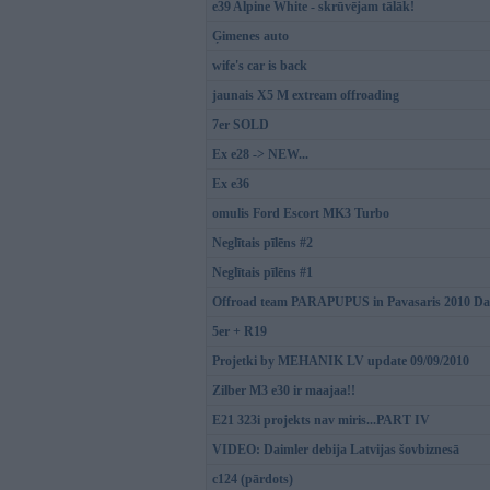
e39 Alpine White - skrūvējam tālāk!
Ģimenes auto
wife's car is back
jaunais X5 M extream offroading
7er SOLD
Ex e28 -> NEW...
Ex e36
omulis Ford Escort MK3 Turbo
Neglītais pīlēns #2
Neglītais pīlēns #1
Offroad team PARAPUPUS in Pavasaris 2010 Da
5er + R19
Projetki by MEHANIK LV update 09/09/2010
Zilber M3 e30 ir maajaa!!
E21 323i projekts nav miris...PART IV
VIDEO: Daimler debija Latvijas šovbiznesā
c124 (pārdots)