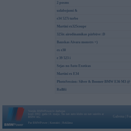
2 posms
uzlabojumi &
e34 527i turbo
Martini ex325coupe
325ix airodinamikas pārbūve :D
Bauskas Aivara monstrs =)
ex e30
e 39 523 i
Sejas no Auto Exoticas
Martini ex E34
PhotoSession: Silver & Boomer BMW E36 M3 @ 
Rullīši
Vortāls BMWPower.lv darbojas
kopš 2002. gada 14. maija. Tas nav auto klubs un nav saistīts ar
Galvena
|
Fo
BMW AG.
Par BMWPower
|
Kontakti
|
Reklāma