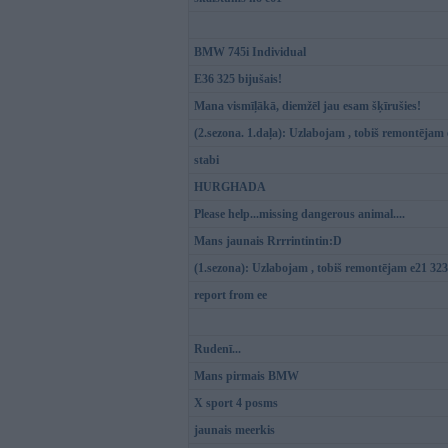
BMW 745i Individual
E36 325 bijušais!
Mana vismīļākā, diemžēl jau esam šķīrušies!
(2.sezona. 1.daļa): Uzlabojam , tobiš remontējam
stabi
HURGHADA
Please help...missing dangerous animal....
Mans jaunais Rrrrintintin:D
(1.sezona): Uzlabojam , tobiš remontējam e21 323
report from ee
Rudenī...
Mans pirmais BMW
X sport 4 posms
jaunais meerkis