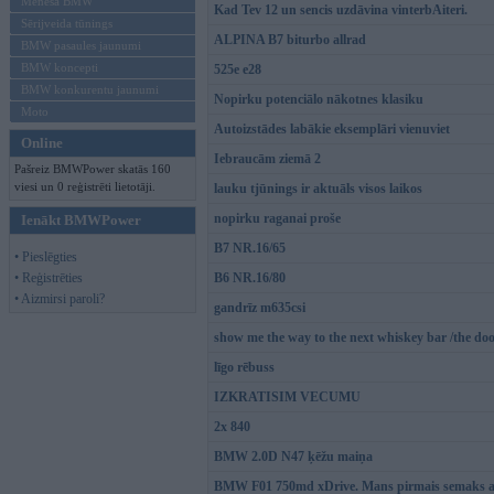
Mēneša BMW
Kad Tev 12 un sencis uzdāvina vinterbAiteri.
Sērijveida tūnings
ALPINA B7 biturbo allrad
BMW pasaules jaunumi
BMW koncepti
525e e28
BMW konkurentu jaunumi
Nopirku potenciālo nākotnes klasiku
Moto
Autoizstādes labākie eksemplāri vienuviet
Online
Iebraucām ziemā 2
Pašreiz BMWPower skatās 160
viesi un 0 reģistrēti lietotāji.
lauku tjūnings ir aktuāls visos laikos
nopirku raganai proše
Ienākt BMWPower
B7 NR.16/65
• Pieslēgties
• Reģistrēties
B6 NR.16/80
• Aizmirsi paroli?
gandrīz m635csi
show me the way to the next whiskey bar /the doo
līgo rēbuss
IZKRATISIM VECUMU
2x 840
BMW 2.0D N47 ķēžu maiņa
BMW F01 750md xDrive. Mans pirmais semaks ar