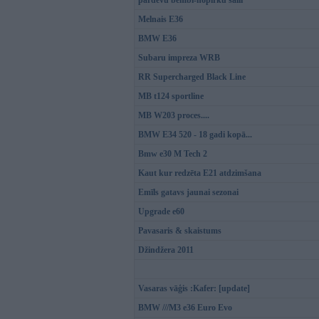
pārdevu bembi-nopirku šalli
Melnais E36
BMW E36
Subaru impreza WRB
RR Supercharged Black Line
MB t124 sportline
MB W203 proces....
BMW E34 520 - 18 gadi kopā...
Bmw e30 M Tech 2
Kaut kur redzēta E21 atdzimšana
Emīls gatavs jaunai sezonai
Upgrade e60
Pavasaris & skaistums
Džindžera 2011
Vasaras vāģis :Kafer: [update]
BMW ///M3 e36 Euro Evo