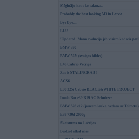
Mēģināju kaut ko salauzt..
Probably the best looking M3 in Latvia
Bye Bye....
LLU
!Updated! Mana evolūcija jeb visiem kādreiz pat
BMW 330
BMW 525i (svaigas bildes)
E46 Cabrio Vecriga
Zat iz STALINGRAD !
ACS6
E30 325i Cabrio BLACK&WHITE PROJECT
Imola Rot e39 R19 AC Schnitzer
BMW 528 e12 (jaucam laukā, vedam uz Tolmetu)
E38 730d 2000g
Skaistums no 1.sērijas
Beidzot atkal ielās