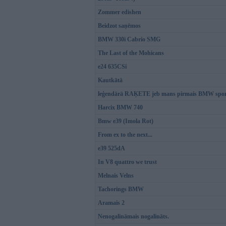
Zommer edishen
Beidzot saņēmos
BMW 330i Cabrio SMG
The Last of the Mohicans
e24 635CSi
Kautkātā
leģendārā RAĶETE jeb mans pirmais BMW sport
Harcix BMW 740
Bmw e39 (Imola Rot)
From ex to the next...
e39 525dA
In V8 quattro we trust
Melnais Velns
Tachorings BMW
Aramais 2
Nenogalināmais nogalināts.