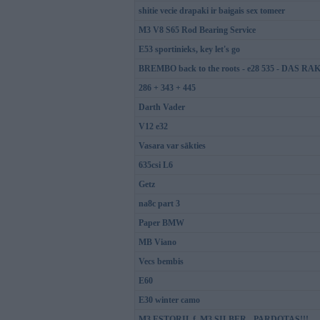
shitie vecie drapaki ir baigais sex tomeer
M3 V8 S65 Rod Bearing Service
E53 sportinieks, key let's go
BREMBO back to the roots - e28 535 - DAS R
286 + 343 + 445
Darth Vader
V12 e32
Vasara var sākties
635csi L6
Getz
na8c part 3
Paper BMW
MB Viano
Vecs bembis
E60
E30 winter camo
M3 ESTORIL f. M3 SILBER - PARDOTAS!!!