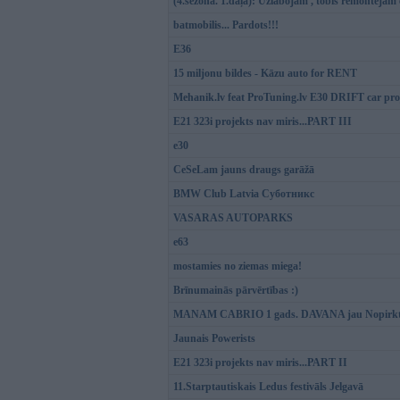
(4.sezona. 1.daļa): Uzlabojam , tobiš remontējam
batmobilis... Pardots!!!
E36
15 miljonu bildes - Kāzu auto for RENT
Mehanik.lv feat ProTuning.lv E30 DRIFT car pro
E21 323i projekts nav miris...PART III
e30
CeSeLam jauns draugs garāžā
BMW Club Latvia Суботникс
VASARAS AUTOPARKS
e63
mostamies no ziemas miega!
Brīnumainās pārvērtības :)
MANAM CABRIO 1 gads. DAVANA jau Nopirk
Jaunais Powerists
E21 323i projekts nav miris...PART II
11.Starptautiskais Ledus festivāls Jelgavā