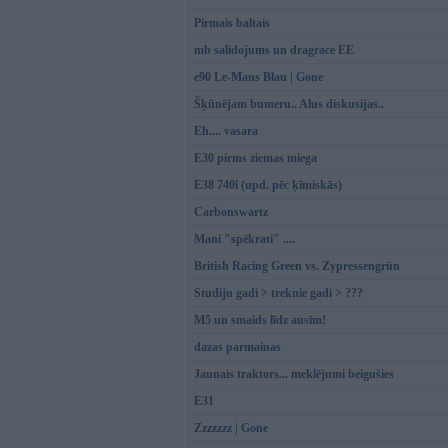
Pirmais baltais
mb salidojums un dragrace EE
e90 Le-Mans Blau | Gone
Šķūnējam bumeru.. Alus diskusijas..
Eh.... vasara
E30 pirms ziemas miega
E38 740i (upd. pēc ķīmiskās)
Carbonswartz
Mani "spēkrati" ....
British Racing Green vs. Zypressengrün
Studiju gadi > treknie gadi > ???
M5 un smaids līdz ausīm!
dazas parmainas
Jaunais traktors... meklējumi beigušies
E31
Zzzzzzz | Gone