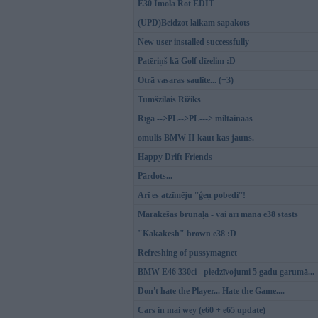
E30 Imola Rot EDIT
(UPD)Beidzot laikam sapakots
New user installed successfully
Patēriņš kā Golf dīzelim :D
Otrā vasaras saulīte... (+3)
Tumšzilais Rižiks
Rīga -->PL-->PL---> miltainaas
omulis BMW II kaut kas jauns.
Happy Drift Friends
Pārdots...
Arī es atzīmēju ''ģeņ pobedi''!
Marakešas brūnaļa - vai arī mana e38 stāsts
"Kakakesh" brown e38 :D
Refreshing of pussymagnet
BMW E46 330ci - piedzīvojumi 5 gadu garumā...
Don't hate the Player... Hate the Game....
Cars in mai wey (e60 + e65 update)