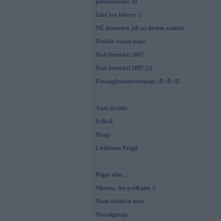
pabraukaaju :D
Izīrē bez šoferes :)
NĒ donoriem jeb uz diviem ratiem!
Double recaro-bmw
Daži bembisti 2007
Daži bembisti 2007 (2)
Paraugdemonstreejums :D :D :D
Auto izstāde
Prikoli
Drags
Lieldienas Prāgā
Rīgas ielas...
Sīkums, bet patīkami :)
Mani izbijušie auto
Nostalgiruju