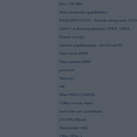
Bmw 330 2004
Mans autoprieks (papildināts)
BABYDRIVFTING - Purchik reising team JA
JetSet Car Rental paplašinās! APRIL APRIL
Pirmais Latvijā !
Gimenes papildinajums - bez 0,5 sek.M3
Mans otrais BMW
Mans pirmais BMW
pavasaris
Maucam !
e46
Mans MINI COOPER
Uzliku vasaras riepas
mans bmw pec parmainam
E31 840ci Mpack
Mani pirmie verķi
250zs+105zs :)