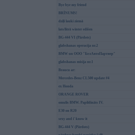
Bye bye my friend
BRĪNUMS!
dziļi lauki ziemā
lats/litrā winter edišen
BG-444 VI (Pārdots)
glabshanas operacija nr.2
BMW un OOO "БелАвтоПартнер"
glabshanas misija nr.1
Braucu ar:
Mercedes-Benz CL500 update #4
ex Honda
ORANGE ROVER
omulis BMW. Papildināts IV.
E30 on R20
sexy and i' know it
BG-444 V (Pārdots)