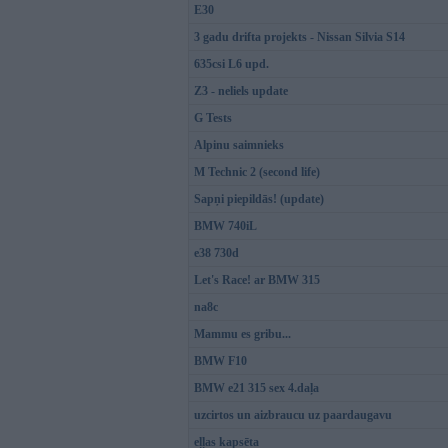
E30
3 gadu drifta projekts - Nissan Silvia S14
635csi L6 upd.
Z3 - neliels update
G Tests
Alpinu saimnieks
M Technic 2 (second life)
Sapņi piepildās! (update)
BMW 740iL
e38 730d
Let's Race! ar BMW 315
na8c
Mammu es gribu...
BMW F10
BMW e21 315 sex 4.daļa
uzcirtos un aizbraucu uz paardaugavu
eļļas kapsēta