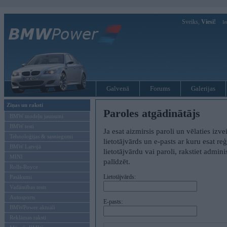
Sveiks,
Viesi!
Ie
Galvenā
Forums
Galerijas
Ziņas un raksti
Paroles atgādinātājs
BMW modeļu jaunumi
BMW testi
Ja esat aizmirsis paroli un vēlaties izv
Tehnoloģijas & sasniegumi
lietotājvārds un e-pasts ar kuru esat reģ
BMW Latvijā
lietotājvārdu vai paroli, rakstiet admin
MINI
palīdzēt.
Rolls-Royce
Lietotājvārds:
Pasākumi
Vadāmības tests
Autosports
E-pasts:
BMWPower aktuāli
Reklāmas raksti