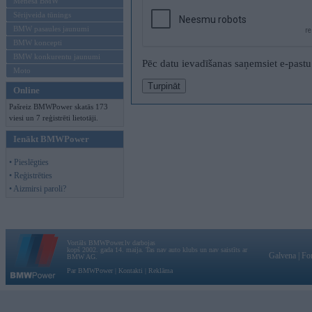
Mēneša BMW
Sērijveida tūnings
BMW pasaules jaunumi
BMW koncepti
BMW konkurentu jaunumi
Pēc datu ievadīšanas saņemsiet e-pastu a
Moto
Online
Pašreiz BMWPower skatās 173
viesi un 7 reģistrēti lietotāji.
Ienākt BMWPower
• Pieslēgties
• Reģistrēties
• Aizmirsi paroli?
Vortāls BMWPower.lv darbojas
kopš 2002. gada 14. maija. Tas nav auto klubs un nav saistīts ar
Galvena
|
Fo
BMW AG.
Par BMWPower
|
Kontakti
|
Reklāma