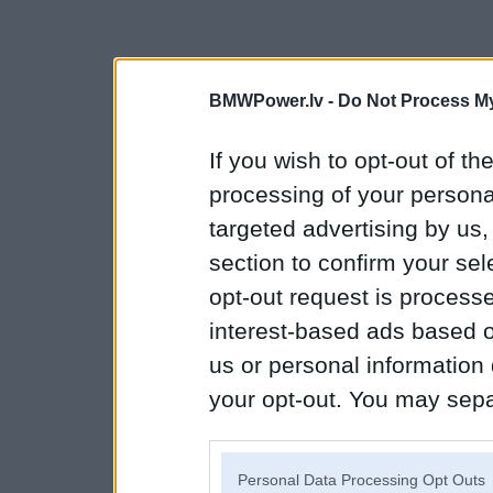
BMWPower.lv -
Do Not Process My
If you wish to opt-out of the
processing of your personal
targeted advertising by us
section to confirm your sel
opt-out request is proces
interest-based ads based o
us or personal information d
your opt-out. You may separ
disclosure of your personal
IAB’s list of downstream pa
Personal Data Processing Opt Outs