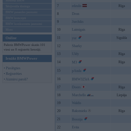
Mēneša BMW
7
edzulis
Rīga
Sērijveida tūnings
BMW pasaules jaunumi
8
Dron
BMW koncepti
9
Jurchiks
BMW konkurentu jaunumi
10
Laimigais
Rīga
Moto
Online
11
Sigulda
yur
Pašreiz BMWPower skatās 101
12
Sharky
viesi un 0 reģistrēti lietotāji.
13
Uldy
Rīga
Ienākt BMWPower
14
Rīga
M3
• Pieslēgties
15
pAnda
• Reģistrēties
16
• Aizmirsi paroli?
BMW325iA
17
Doors
Rīga
18
Marchello
Liepāja
19
Waldis
20
Rakstnieks
Rīga
21
Bosnija
22
Evita