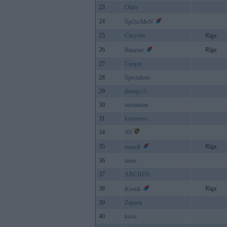
23
Olafs
24
SpOrcMeN
25
Chrysler
Rīga
26
Rīga
Bimmer
27
Cooper
28
Specialists
29
draugs15
30
tasmanian
31
krusteevs
34
AV
35
Rīga
maxell
36
iauto
37
ARCHIJS
38
Rīga
Kostik
39
Zaperis
40
kasis