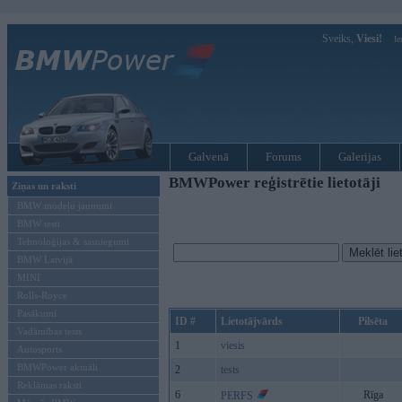
Sveiks,
Viesi!
Ie
Galvenā
Forums
Galerijas
BMWPower reģistrētie lietotāji
Ziņas un raksti
BMW modeļu jaunumi
BMW testi
Tehnoloģijas & sasniegumi
BMW Latvijā
MINI
Rolls-Royce
Pasākumi
ID #
Lietotājvārds
Pilsēta
Vadāmības tests
1
viesis
Autosports
BMWPower aktuāli
2
tests
Reklāmas raksti
6
Rīga
PERFS