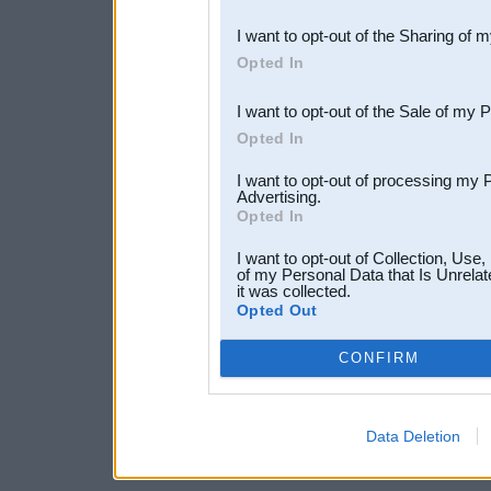
also be disclosed by us to 
I want to opt-out of the Sharing of 
Downstream Participants
th
Opted In
third parties.
I want to opt-out of the Sale of my 
Opted In
I want to opt-out of processing my 
Advertising.
Opted In
I want to opt-out of Collection, Use
of my Personal Data that Is Unrelat
it was collected.
Opted Out
CONFIRM
Data Deletion