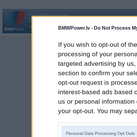
Vortāls BMWPower.lv darbojas
kopš 2002. gada 14. maija. Tas nav auto klubs un nav saistīts ar
Galvena
|
Fo
BMW AG.
BMWPower.lv -
Do Not Process My
Par BMWPower
|
Kontakti
|
Reklāma
If you wish to opt-out of the
processing of your personal
targeted advertising by us
section to confirm your sel
opt-out request is proces
interest-based ads based o
us or personal information d
your opt-out. You may separ
disclosure of your personal
IAB’s list of downstream pa
Personal Data Processing Opt Outs