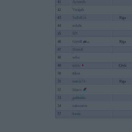
41
Armands
42
Visagals
43
SuZuKiA
Rīga
44
indulis
45
M5
46
GirtzB
Rīga
47
MarisK
48
velns
49
aiwis
Cēsis
50
kikos
51
marcis74
Rīga
52
Marco
53
galdnieks
54
naktsraivis
57
karats