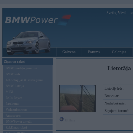
Sveiks,
Viesi!
Ie
Galvenā
Forums
Galerijas
Ziņas un raksti
Lietotāja 
BMW modeļu jaunumi
BMW testi
Tehnoloģijas & sasniegumi
BMW Latvijā
Lietotājvārds:
MINI
Braucu ar:
Rolls-Royce
Nodarbošanās:
Pasākumi
Vadāmības tests
Ziņojumi forumā:
Autosports
Offline
BMWPower aktuāli
Reklāmas raksti