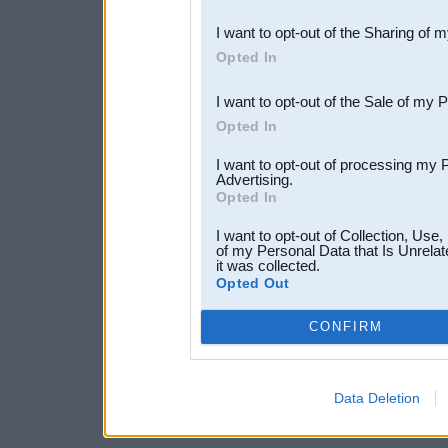
also be disclosed by us to 
I want to opt-out of the Sharing of 
Downstream Participants
th
Opted In
third parties.
I want to opt-out of the Sale of my 
Opted In
I want to opt-out of processing my 
Advertising.
Opted In
I want to opt-out of Collection, Use
of my Personal Data that Is Unrelat
it was collected.
Opted Out
CONFIRM
Data Deletion