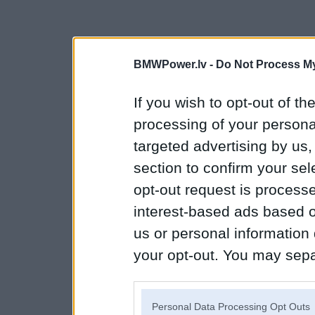
BMWPower.lv -
Do Not Process My
If you wish to opt-out of the
processing of your personal
targeted advertising by us
section to confirm your sel
opt-out request is proces
interest-based ads based o
us or personal information d
your opt-out. You may separ
disclosure of your personal
IAB’s list of downstream pa
Personal Data Processing Opt Outs