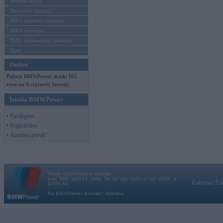
Mēneša BMW
Sērijveida tūnings
BMW pasaules jaunumi
BMW koncepti
BMW konkurentu jaunumi
Moto
Online
Pašreiz BMWPower skatās 165
viesi un 0 reģistrēti lietotāji.
Ienākt BMWPower
• Pieslēgties
• Reģistrēties
• Aizmirsi paroli?
Vortāls BMWPower.lv darbojas
kopš 2002. gada 14. maija. Tas nav auto klubs un nav saistīts ar
Galvena
|
Fo
BMW AG.
Par BMWPower
|
Kontakti
|
Reklāma