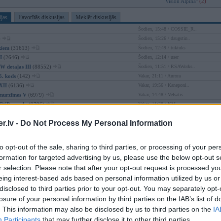
"Vision Alpina"
(2)
ijas
Favorītās diskusijas
Meklēt diskusijās
Šodien, 15:48 / COSSIE_R..
)
Šodien, 15:26 / daugstin..
kiem
(31613)
Šodien, 12:49 / tuktuks
I
(2646)
Šodien, 12:14 / user
W detaļas III
(88552)
Šodien, 11:51 / RSAWorks..
5. kods
(142)
Vakar, 21:11 / Aurora
XII
(6136)
Vakar, 19:56 / Kaneponi..
umurzīmes V
(6979)
Vakar, 14:48 / Velsatis
MWPower.lv
(9796)
Vakar, 11:38 / KM
un PHEV
(7951)
07 Aug, 22:42 / Fandulis
.lv -
Do Not Process My Personal Information
V
(24639)
07 Aug, 18:53 / user
97)
07 Aug, 16:17 / Zeebalds
iepas
(13611)
06 Aug, 19:59 / wanksta
to opt-out of the sale, sharing to third parties, or processing of your per
0
(1064)
06 Aug, 13:20 / martins_..
formation for targeted advertising by us, please use the below opt-out s
iem 22
(12734)
06 Aug, 10:39 / GirtzB
r selection. Please note that after your opt-out request is processed y
ājas apstākļos
(741)
06 Aug, 10:32 / bum_bumz
eing interest-based ads based on personal information utilized by us or
hnika
(8590)
06 Aug, 09:52 / tracums7..
disclosed to third parties prior to your opt-out. You may separately opt-
to XII
(36082)
06 Aug, 07:04 / martins_..
losure of your personal information by third parties on the IAB’s list of
 Grilli / Mangaļi utt
(1169)
05 Aug, 22:38 / Corey
32)
05 Aug, 20:23 / 7977
. This information may also be disclosed by us to third parties on the
IA
S aizstāvjiem!
(112)
05 Aug, 19:50 / janeks7
Participants
that may further disclose it to other third parties.