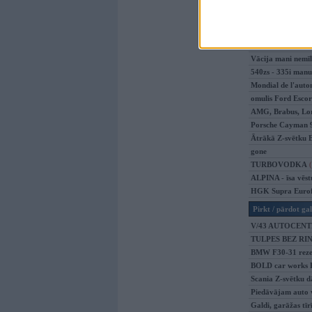
BMW e92 rally ed
BMW M2 F87
(1)
BMW 340I
(8)
BMW ///M sezonas
Vācija mani nemīl.
540zs - 335i manu
Mondial de l'auto
omulis Ford Esco
AMG, Brabus, Lor
Porsche Cayman 
Ātrākā Z-svētku E
gone
TURBOVODKA
ALPINA - īsa vēst
HGK Supra Eurof
Pirkt / pārdot gal
V/43 AUTOCENT
TULPES BEZ R
BMW F30-31 rezer
BOLD car works Ri
Scania Z-svētku 
Piedāvājam auto v
Galdi, garāžas tīr