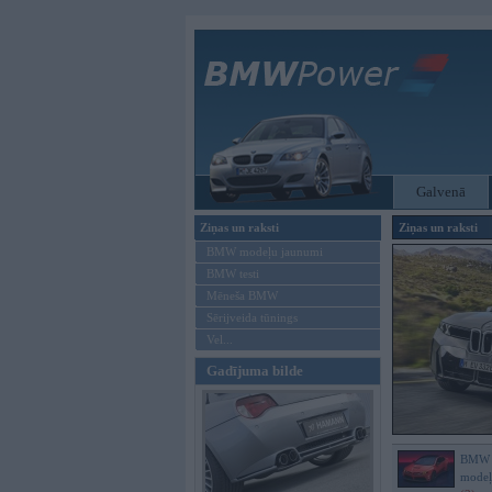
Galvenā
Ziņas un raksti
Ziņas un raksti
BMW modeļu jaunumi
BMW testi
Mēneša BMW
Sērijveida tūnings
Vel...
Gadījuma bilde
BMW p
modeļ