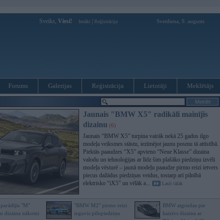
Sveiks,
Viesi!
|
Svetdiena, 9. augusts
Ienākt
Reģistrācija
Forums
Galerijas
Reģistrācija
Lietotāji
Meklētājs
Jaunais "BMW X5" radikāli mainījis
dizainu
(6)
Jaunais “BMW X5” turpina vairāk nekā 25 gadus ilgo
modeļa veiksmes stāstu, iezīmējot jaunu posmu tā attīstībā.
Piektās paaudzes “X5” apvieno “Neue Klasse” dizaina
valodu un tehnoloģijas ar līdz šim plašāko piedziņu izvēli
modeļa vēsturē – jaunā modeļu paaudze pirmo reizi ietvers
piecus dažādus piedziņas veidus, tostarp arī pilnībā
elektrisko “iX5” un vēlāk a...
Lasīt tālāk
arādījis "M"
"BMW M2" pirmo reizi
BMW atgriežas pie
u dizaina nākotni
ieguvis pilnpiedziņu
haizivs dizaina ar