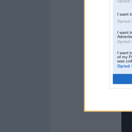
Opted 
I want t
Opted 
I want 
Advertis
Opted 
I want t
of my P
was col
Opted 