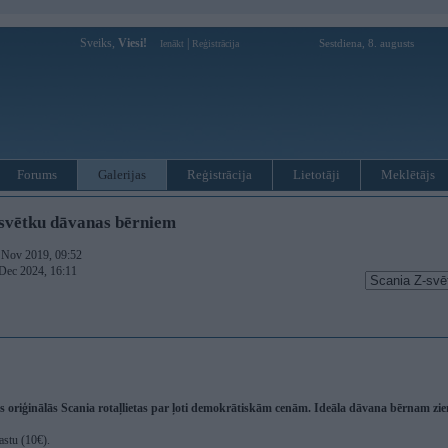
Sveiks,
Viesi!
|
Sestdiena, 8. augusts
Ienākt
Reģistrācija
Forums
Galerijas
Reģistrācija
Lietotāji
Meklētājs
svētku dāvanas bērniem
. Nov 2019, 09:52
 Dec 2024, 16:11
s oriģinālās Scania rotaļlietas par ļoti demokrātiskām cenām. Ideāla dāvana bērnam zi
astu (10€).