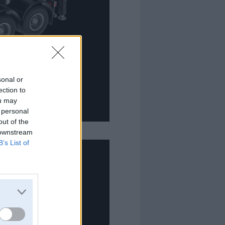
sonal or
ection to
ou may
 personal
out of the
 downstream
B’s List of