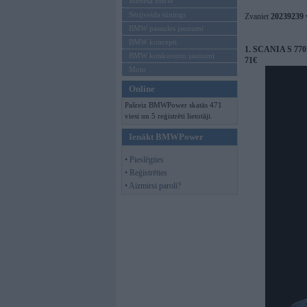
Mēneša BMW
Sērijveida tūnings
Zvaniet
20239239
BMW pasaules jaunumi
BMW koncepti
1. SCANIA S 770 V
BMW konkurentu jaunumi
71€
Moto
Online
Pašreiz BMWPower skatās 471
viesi un 5 reģistrēti lietotāji.
Ienākt BMWPower
• Pieslēgties
• Reģistrēties
• Aizmirsi paroli?