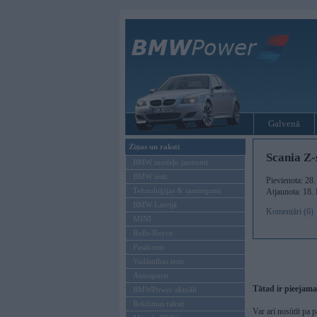
Galvenā
Ziņas un raksti
Scania Z-
BMW modeļu jaunumi
BMW testi
Pievienota: 28
Tehnoloģijas & sasniegumi
Atjaunota: 18.
BMW Latvijā
Komentāri (6)
MINI
Rolls-Royce
Pasākumi
Vadāmības tests
Autosports
Tātad ir pieejama
BMWPower aktuāli
Reklāmas raksti
Var arī nosūtīt pa p