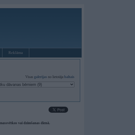
Reklāma
Visas
galerijas
no lietotāja
baltais
emassvētkos vai dzimšanas dienā.