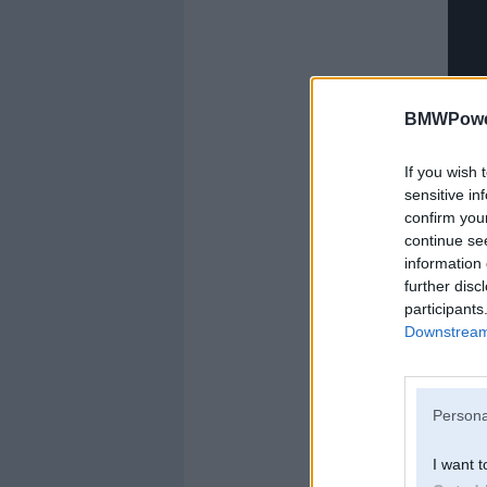
BMWPower
If you wish 
sensitive in
confirm you
continue se
information 
further disc
participants
Downstream 
Persona
I want t