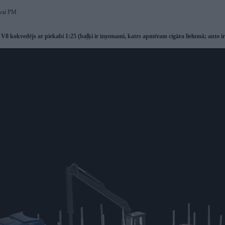
vai PM
8 kokvedējs ar piekabi 1:25 (baļķi ir izņemami, katrs apmēram cigāra lielumā; auto ir 