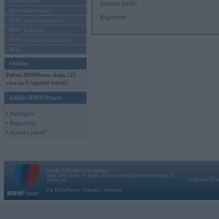
Mēneša BMW
Aizmirsi paroli?
Sērijveida tūnings
Reģistrēties
BMW pasaules jaunumi
BMW koncepti
BMW konkurentu jaunumi
Moto
Online
Pašreiz BMWPower skatās 225
viesi un 6 reģistrēti lietotāji.
Ienākt BMWPower
• Pieslēgties
• Reģistrēties
• Aizmirsi paroli?
Vortāls BMWPower.lv darbojas
kopš 2002. gada 14. maija. Tas nav auto klubs un nav saistīts ar
Galvena
|
Fo
BMW AG.
Par BMWPower
|
Kontakti
|
Reklāma