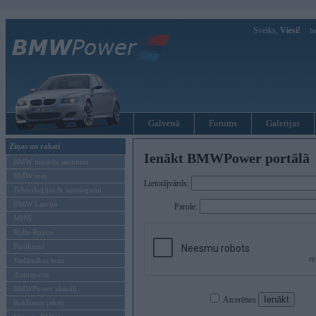
Sveiks,
Viesi!
Ie
Galvenā
Forums
Galerijas
Ziņas un raksti
Ienākt BMWPower portālā
BMW modeļu jaunumi
BMW testi
Lietotājvārds:
Tehnoloģijas & sasniegumi
BMW Latvijā
Parole:
MINI
Rolls-Royce
Pasākumi
Vadāmības tests
Autosports
BMWPower aktuāli
Atcerēties
Reklāmas raksti