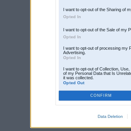
also be disclosed by us to 
I want to opt-out of the Sharing of 
Downstream Participants
th
Opted In
third parties.
I want to opt-out of the Sale of my 
Opted In
I want to opt-out of processing my 
Advertising.
Opted In
I want to opt-out of Collection, Use
of my Personal Data that Is Unrelat
it was collected.
Opted Out
CONFIRM
Data Deletion