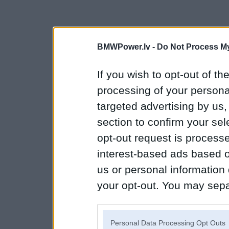
BMWPower.lv -
Do Not Process My
If you wish to opt-out of the
processing of your personal
targeted advertising by us
section to confirm your sel
opt-out request is proces
interest-based ads based o
us or personal information d
your opt-out. You may separ
disclosure of your personal
IAB’s list of downstream pa
Personal Data Processing Opt Outs