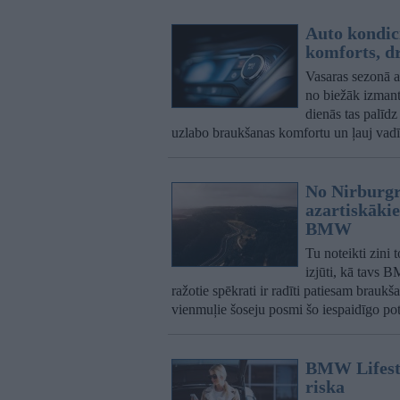
Auto kondic
komforts, d
Vasaras sezonā a
no biežāk izmant
dienās tas palīd
uzlabo braukšanas komfortu un ļauj vadī
No Nirburgr
azartiskāki
BMW
Tu noteikti zini 
izjūti, kā tavs 
ražotie spēkrati ir radīti patiesam brauk
vienmuļie šoseju posmi šo iespaidīgo pot
BMW Lifestyl
riska