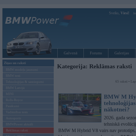
Sveiks,
Viesi!
Ie
Galvenā
Forums
Galerijas
Ziņas un raksti
Kategorija: Reklāmas raksti
BMW modeļu jaunumi
BMW testi
65 raksti • La
Tehnoloģijas & sasniegumi
BMW Latvijā
MINI
BMW M Hybr
Rolls-Royce
tehnoloģija
Pasākumi
nākotnei?
Vadāmības tests
2026. gada sezo
Autosports
tehniskā evolūcij
BMWPower aktuāli
BMW M Hybrid V8 vairs nav prototips, la
Reklāmas raksti