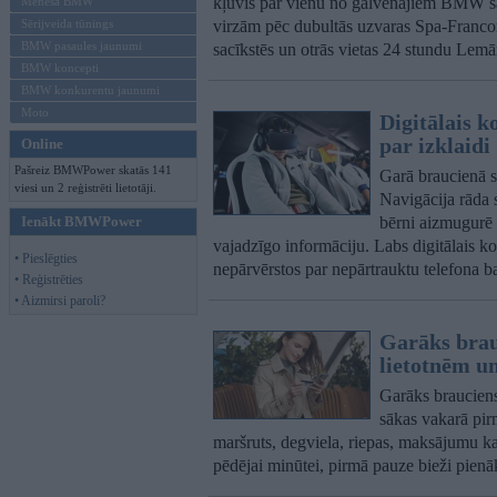
kļuvis par vienu no galvenajiem BMW sa
Mēneša BMW
Sērijveida tūnings
virzām pēc dubultās uzvaras Spa-Francor
BMW pasaules jaunumi
sacīkstēs un otrās vietas 24 stundu Lemā
BMW koncepti
BMW konkurentu jaunumi
Moto
Digitālais 
par izklaidi
Online
Pašreiz BMWPower skatās 141
Garā braucienā s
viesi un 2 reģistrēti lietotāji.
Navigācija rāda 
Ienākt BMWPower
bērni aizmugurē 
vajadzīgo informāciju. Labs digitālais kok
• Pieslēgties
nepārvērstos par nepārtrauktu telefona b
• Reģistrēties
• Aizmirsi paroli?
Garāks brau
lietotnēm 
Garāks brauciens
sākas vakarā pir
maršruts, degviela, riepas, maksājumu kar
pēdējai minūtei, pirmā pauze bieži pienā