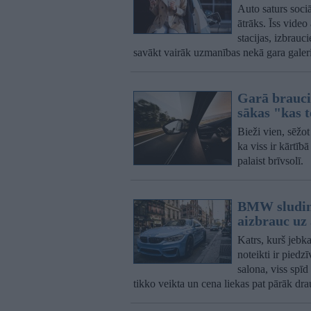
Auto saturs soci
ātrāks. Īss video
stacijas, izbrauc
savākt vairāk uzmanības nekā gara galer
Garā braucie
sākas "kas 
Bieži vien, sēžo
ka viss ir kārtīb
palaist brīvsolī.
BMW sludinā
aizbrauc uz
Katrs, kurš jebk
noteikti ir piedzī
salona, viss spīd 
tikko veikta un cena liekas pat pārāk dra