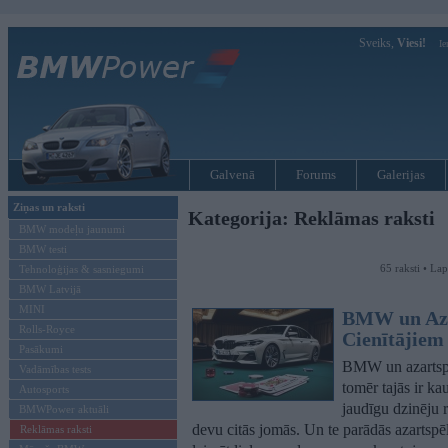
Sveiks,
Viesi!
Ie
Galvenā
Forums
Galerijas
Ziņas un raksti
Kategorija: Reklāmas raksti
BMW modeļu jaunumi
BMW testi
65 raksti • La
Tehnoloģijas & sasniegumi
BMW Latvijā
MINI
BMW un Azar
Rolls-Royce
Cienītājiem 
Pasākumi
BMW un azartspēl
Vadāmības tests
tomēr tajās ir ka
Autosports
jaudīgu dzinēju 
BMWPower aktuāli
devu citās jomās. Un te parādās azartspēle
Reklāmas raksti