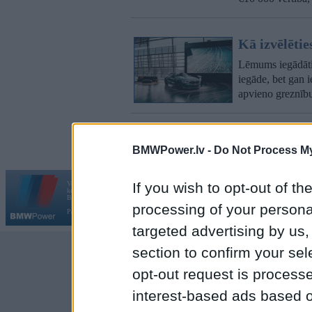
Kā izvēlēt
Lēmums iegādāti
iegāde, bet gan 
apvieno greznību
65 raksti • La
BMWPower.lv -
Do Not Process My
Vortāls BMWPower.lv darbojas
If you wish to opt-out of the
kopš 2002. gada 14. maija. Tas nav auto klubs un nav saistīts ar
Galvena
|
Fo
BMW AG.
processing of your personal
Par BMWPower
|
Kontakti
|
Reklāma
targeted advertising by us
section to confirm your sel
opt-out request is proces
interest-based ads based o