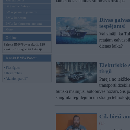
laimēt lielas naudas summas krustojas.
Mēneša BMW
Sērijveida tūnings
BMW pasaules jaunumi
BMW koncepti
Divas galvas
BMW konkurentu jaunumi
iespējams!
Moto
Vai zināji, ka Ta
Online
retajām galvaspi
Pašreiz BMWPower skatās 128
dienas laikā?
viesi un 10 reģistrēti lietotāji.
Ienākt BMWPower
Elektriskie
• Pieslēgties
tirgū
• Reģistrēties
• Aizmirsi paroli?
Pāreja no iekšde
transportlīdzekļie
būtiski mainījusi autobūves nozari. Šīs p
stingrāki regulējumi un straujā tehnoloģiju
Cik bieži a
(1)