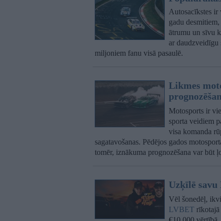
Autosacīkstes ir 
gadu desmitiem, 
ātrumu un sīvu k
ar daudzveidīgu s
miljoniem fanu visā pasaulē.
Likmes mot
prognozēša
Motosports ir vi
sporta veidiem pa
visa komanda rūp
sagatavošanas. Pēdējos gados motosporta l
tomēr, iznākuma prognozēšana var būt ļo
Uzķīlē savu
Vēl šonedēļ, ikvi
LVBET
rīkotajā
€10 000 vērtībā,