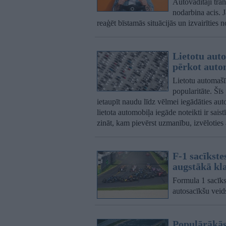
Autovadītāji tran
nodarbina acis. J
reaģēt bīstamās situācijās un izvairīties
Lietotu aut
pērkot auto
Lietotu automašī
popularitāte. Šīs
ietaupīt naudu līdz vēlmei iegādāties 
lietota automobiļa iegāde noteikti ir saist
zināt, kam pievērst uzmanību, izvēloties
F-1 sacīkste
augstākā kl
Formula 1 sacīkst
autosacīkšu veids
Populārākās