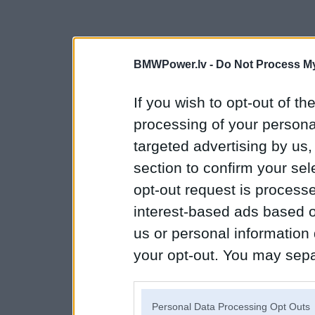
BMWPower.lv -
Do Not Process My
If you wish to opt-out of the
processing of your personal
targeted advertising by us
section to confirm your sel
opt-out request is proces
interest-based ads based o
us or personal information d
your opt-out. You may separ
disclosure of your personal
IAB’s list of downstream pa
Personal Data Processing Opt Outs