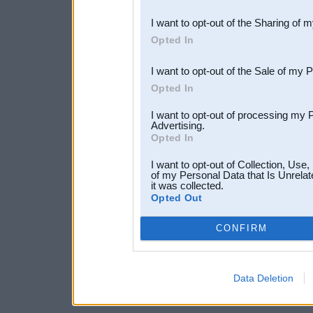
also be disclosed by us to 
I want to opt-out of the Sharing of 
Downstream Participants
th
Opted In
third parties.
I want to opt-out of the Sale of my 
Opted In
I want to opt-out of processing my 
Advertising.
Opted In
I want to opt-out of Collection, Use
of my Personal Data that Is Unrelat
it was collected.
Opted Out
CONFIRM
Data Deletion