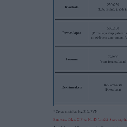
250x250
Kvadrāts
(Labajā sānā, ja tāds ir
500x100
Pirmās lapas
(Pirmā lapa starp galveno 
un pēdējiem ziņojumiem f
728x90
Foruma
(visās foruma lapās)
Reklāmraksts
Reklāmraksts
(Pirmā lapa)
* Cenas norādītas bez 21% PVN.
Bannerus, lūdzu, GIF vai Html5 formātā. Svars saprāta