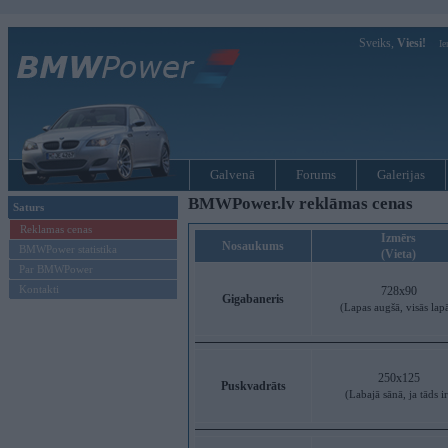
Sveiks,
Viesi!
Ie
Galvenā
Forums
Galerijas
BMWPower.lv reklāmas cenas
Saturs
Reklamas cenas
Izmērs
Nosaukums
BMWPower statistika
(Vieta)
Par BMWPower
Kontakti
728x90
Gigabaneris
(Lapas augšā, visās lap
250x125
Puskvadrāts
(Labajā sānā, ja tāds ir