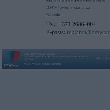
Atkarībā no pasūtījuma apjoma iespējamas atlaides.
BMWPower.lv statistika
Kontakti
Tel.: +371 26864004
E-pasts:
reklama@bmwpow
Vortāls BMWPower.lv darbojas
kopš 2002. gada 14. maija. Tas nav auto klubs un nav saistīts ar
Galvena
|
Fo
BMW AG.
Par BMWPower
|
Kontakti
|
Reklāma