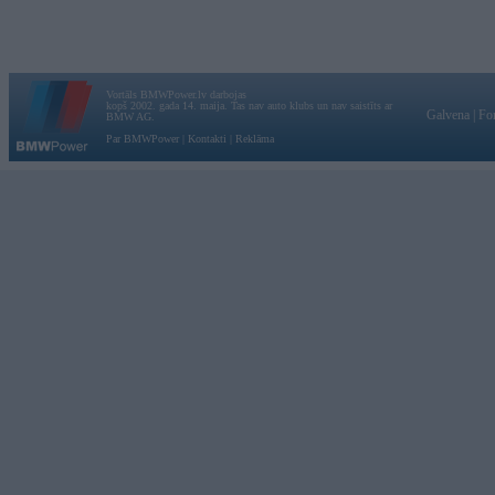
Vortāls BMWPower.lv darbojas
kopš 2002. gada 14. maija. Tas nav auto klubs un nav saistīts ar
Galvena
|
Fo
BMW AG.
Par BMWPower
|
Kontakti
|
Reklāma