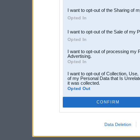
also be disclosed by us to 
I want to opt-out of the Sharing of 
Downstream Participants
th
Opted In
third parties.
I want to opt-out of the Sale of my 
Opted In
I want to opt-out of processing my 
Advertising.
Opted In
I want to opt-out of Collection, Use
of my Personal Data that Is Unrelat
it was collected.
Opted Out
CONFIRM
Data Deletion