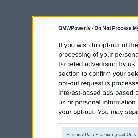
BMWPower.lv -
Do Not Process My
If you wish to opt-out of the
processing of your personal
targeted advertising by us
section to confirm your sel
opt-out request is proces
interest-based ads based o
us or personal information d
your opt-out. You may separ
disclosure of your personal
IAB’s list of downstream pa
Personal Data Processing Opt Outs