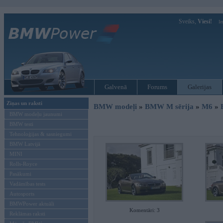
Sveiks,
Viesi!
Ie
Galvenā
Forums
Galerijas
Ziņas un raksti
BMW modeļi
»
BMW M sērija
»
M6
»
BMW modeļu jaunumi
BMW testi
Tehnoloģijas & sasniegumi
BMW Latvijā
MINI
Rolls-Royce
Pasākumi
Vadāmības tests
Autosports
BMWPower aktuāli
Komentāri: 3
Reklāmas raksti