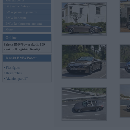
Mēneša BMW
Sērijveida tūnings
BMW pasaules jaunumi
BMW koncepti
BMW konkurentu jaunumi
Moto
Online
Pašreiz BMWPower skatās 139
viesi un 0 reģistrēti lietotāji.
Ienākt BMWPower
• Pieslēgties
• Reģistrēties
• Aizmirsi paroli?