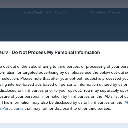
Sveiks,
Viesi!
|
Ceturtdiena, 6. augusts
Ienākt
Reģistrācija
Forums
Galerijas
Reģistrācija
Lietotāji
Meklētājs
.lv -
Do Not Process My Personal Information
W modeļi
»
to opt-out of the sale, sharing to third parties, or processing of your per
formation for targeted advertising by us, please use the below opt-out s
Bildes
Kom
r selection. Please note that after your opt-out request is processed y
eing interest-based ads based on personal information utilized by us or
25
disclosed to third parties prior to your opt-out. You may separately opt-
losure of your personal information by third parties on the IAB’s list of
68
. This information may also be disclosed by us to third parties on the
IA
Participants
that may further disclose it to other third parties.
16