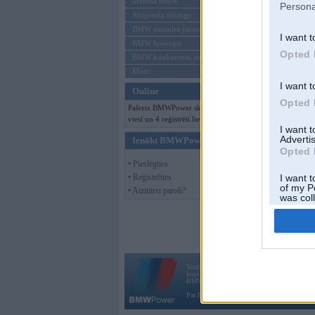
Mēneša BMW
Persona
Sērijveida tūnings
BMW 6. sērija
BMW pasaules jaunumi
I want t
BMW koncepti
Opted 
BMW konkurentu jaunumi
BMW 7. sērija
Moto
I want t
Online
BMW 8. sērija
Opted 
Pašreiz BMWPower skatās 161
viesi un 4 reģistrēti lietotāji.
BMW M sērija
I want 
Advertis
Ienākt BMWPower
Opted 
BMW X sērija
• Pieslēgties
• Reģistrēties
I want t
of my P
• Aizmirsi paroli?
was col
BMW Z sērija
Opted 
Vortāls BMWPower.lv darbojas
kopš 2002. gada 14. maija. Tas nav auto klubs
BMW AG.
Par BMWPower
|
Kontakti
|
Reklāma