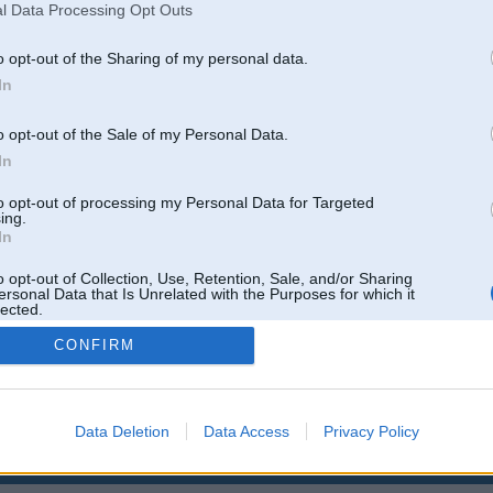
l Data Processing Opt Outs
155
o opt-out of the Sharing of my personal data.
In
217
o opt-out of the Sale of my Personal Data.
0
In
177
to opt-out of processing my Personal Data for Targeted
ing.
In
69
o opt-out of Collection, Use, Retention, Sale, and/or Sharing
ersonal Data that Is Unrelated with the Purposes for which it
lected.
29
Out
CONFIRM
Data Deletion
Data Access
Privacy Policy
 un nav saistīts ar
Galvena
|
Forums
|
Galerijas
|
Reģistrācija
|
Lietotaāji
|
Meklētājs
|
Reklā