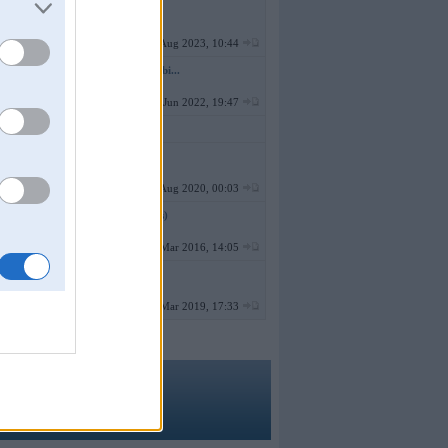
E63 Coupe
162
no
PERFS
26. Aug 2023, 10:44
7. sērija F01 (preses bi...
591
no
hasans
06. Jun 2022, 19:47
0
Modificēti E46 M3
803
no
bmwaddict
01. Aug 2020, 00:03
X6 E71 (preses bildes)
94
no
RZZ
18. Mar 2016, 14:05
Roadster
44
no
hasans
10. Mar 2019, 17:33
ma