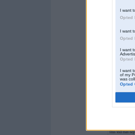
I want t
Opted 
I want t
Opted 
I want 
Advertis
Opted 
I want t
of my P
was col
Opted 
Markijs
,
31. Mar
šitas kkā man nep