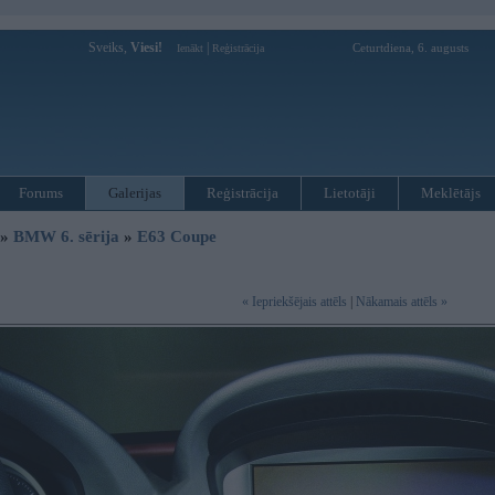
Sveiks,
Viesi!
|
Ceturtdiena, 6. augusts
Ienākt
Reģistrācija
Forums
Galerijas
Reģistrācija
Lietotāji
Meklētājs
»
BMW 6. sērija
»
E63 Coupe
« Iepriekšējais attēls
|
Nākamais attēls »