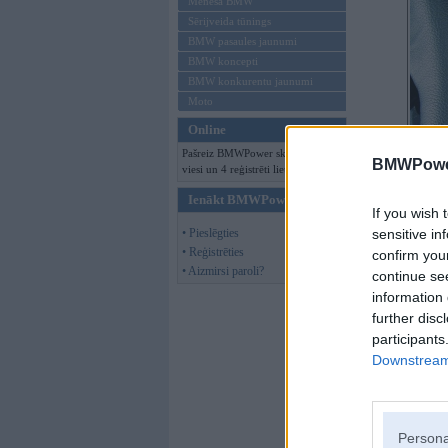
Mēneša BMW
Sērijveida tūnings
BMW pasaules jaunumi
BMW koncepti
BMW konkurentu jaunumi
Moto
Online
Pašreiz BMWPower skatās 125
BMWPower
viesi un 4 reģistrēti lietotāji.
Ienākt BMWPower
If you wish 
• Pieslēgties
sensitive in
• Reģistrēties
confirm you
• Aizmirsi paroli?
continue se
information 
further disc
participants
Downstream 
Persona