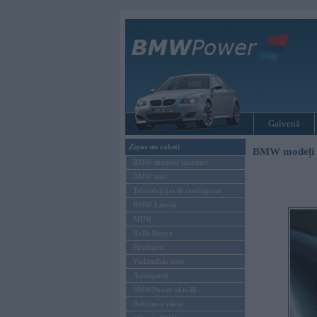
Galvenā
Ziņas un raksti
BMW modeļi
BMW modeļu jaunumi
BMW testi
Tehnoloģijas & sasniegumi
BMW Latvijā
MINI
Rolls-Royce
Pasākumi
Vadāmības tests
Autosports
BMWPower aktuāli
Reklāmas raksti