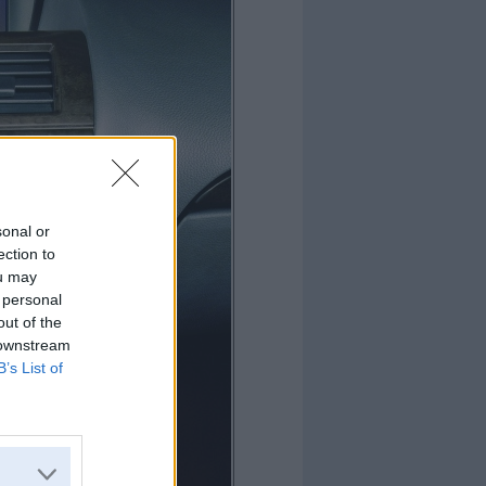
sonal or
ection to
ou may
 personal
out of the
 downstream
B’s List of