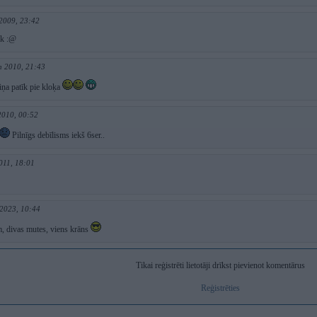
2009, 23:42
ik :@
n 2010, 21:43
ņa patīk pie kloķa
2010, 00:52
Pilnīgs debīlisms iekš 6ser..
011, 18:01
 2023, 10:44
īm, divas mutes, viens krāns
Tikai reģistrēti lietotāji drīkst pievienot komentārus
Reģistrēties