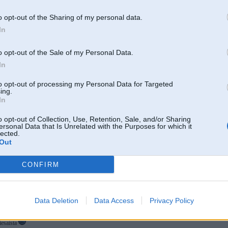
o opt-out of the Sharing of my personal data.
In
o opt-out of the Sale of my Personal Data.
In
to opt-out of processing my Personal Data for Targeted
ing.
In
o opt-out of Collection, Use, Retention, Sale, and/or Sharing
ersonal Data that Is Unrelated with the Purposes for which it
lected.
Out
CONFIRM
Komentāri par šo attēlu:
Data Deletion
Data Access
Privacy Policy
 2009, 00:55
iesaista