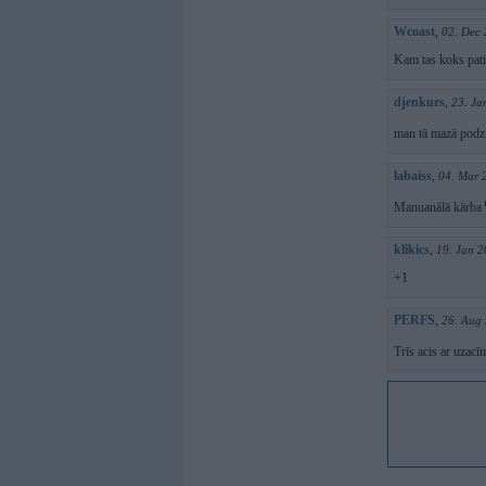
Wcoast
,
02. Dec 
Kam tas koks pat
djenkurs
,
23. Ja
man tā mazā podzi
labaiss
,
04. Mar 
Manuanālā kārba
klikics
,
19. Jan 2
+1
PERFS
,
26. Aug
Trīs acis ar uzac