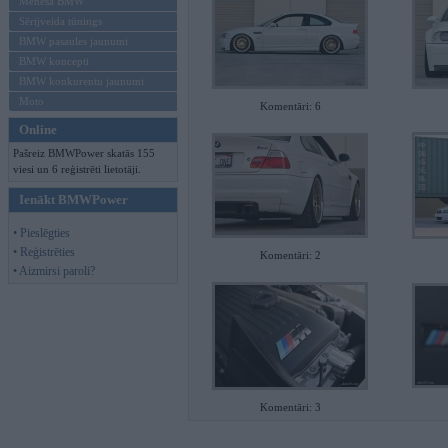
Mēneša BMW
Sērijveida tūnings
BMW pasaules jaunumi
BMW koncepti
BMW konkurentu jaunumi
Moto
Komentāri: 6
Online
Pašreiz BMWPower skatās 155
viesi un 6 reģistrēti lietotāji.
Ienākt BMWPower
• Pieslēgties
• Reģistrēties
Komentāri: 2
• Aizmirsi paroli?
Komentāri: 3