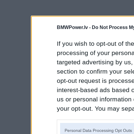
BMWPower.lv -
Do Not Process My
If you wish to opt-out of the
processing of your personal
targeted advertising by us
section to confirm your sel
opt-out request is proces
interest-based ads based o
us or personal information d
your opt-out. You may separ
disclosure of your personal
IAB’s list of downstream pa
Personal Data Processing Opt Outs