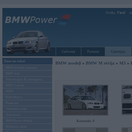
Sveiks,
Viesi!
Ie
Galvenā
Forums
Galerijas
Ziņas un raksti
BMW modeļi
»
BMW M sērija
»
M3
»
BMW modeļu jaunumi
BMW testi
Tehnoloģijas & sasniegumi
BMW Latvijā
MINI
Rolls-Royce
Pasākumi
Vadāmības tests
Autosports
BMWPower aktuāli
Komentāri: 9
Reklāmas raksti