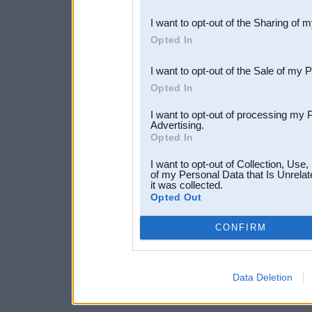
also be disclosed by us to 
I want to opt-out of the Sharing of 
Downstream Participants
th
Opted In
third parties.
I want to opt-out of the Sale of my 
Opted In
I want to opt-out of processing my 
Advertising.
Opted In
I want to opt-out of Collection, Use
of my Personal Data that Is Unrelat
it was collected.
Opted Out
CONFIRM
Data Deletion