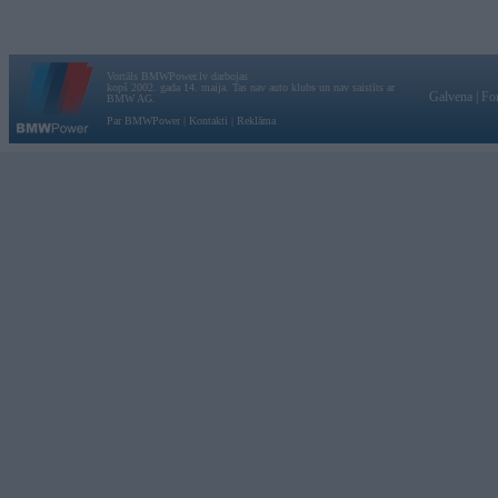
Vortāls BMWPower.lv darbojas
kopš 2002. gada 14. maija. Tas nav auto klubs un nav saistīts ar
Galvena
|
Fo
BMW AG.
Par BMWPower
|
Kontakti
|
Reklāma