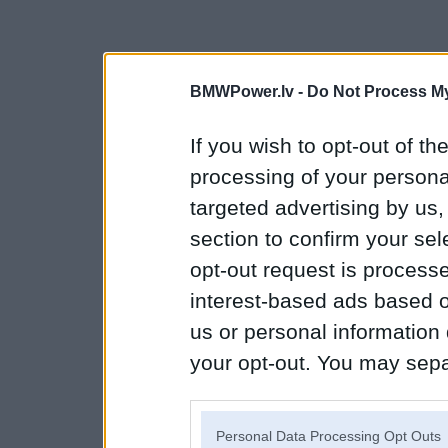
BMWPower.lv -
Do Not Process My
If you wish to opt-out of the
processing of your personal
targeted advertising by us
section to confirm your sel
opt-out request is proces
interest-based ads based o
us or personal information d
your opt-out. You may separ
disclosure of your personal
IAB’s list of downstream pa
Personal Data Processing Opt Outs