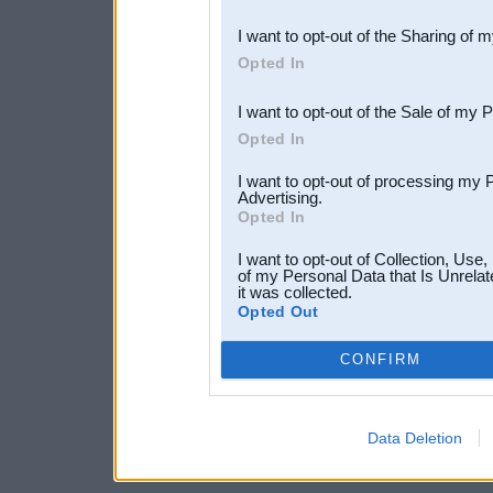
also be disclosed by us to 
I want to opt-out of the Sharing of 
Downstream Participants
th
Opted In
third parties.
I want to opt-out of the Sale of my 
Opted In
I want to opt-out of processing my 
Advertising.
Opted In
I want to opt-out of Collection, Use
of my Personal Data that Is Unrelat
it was collected.
Opted Out
CONFIRM
Data Deletion