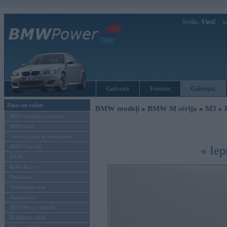
Sveiks,
Viesi!
Ie
Galvenā
Forums
Galerijas
Ziņas un raksti
BMW modeļi
»
BMW M sērija
»
M3
»
BMW modeļu jaunumi
BMW testi
Tehnoloģijas & sasniegumi
BMW Latvijā
« Iep
MINI
Rolls-Royce
Pasākumi
Vadāmības tests
Autosports
BMWPower aktuāli
Reklāmas raksti