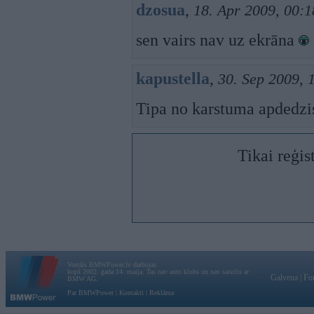
dzosua
,
18. Apr 2009, 00:1
sen vairs nav uz ekrāna
kapustella
,
30. Sep 2009, 
Tipa no karstuma apdedz
Tikai reģis
Vortāls BMWPower.lv darbojas
kopš 2002. gada 14. maija. Tas nav auto klubs un nav saistīts ar
Galvena
|
Fo
BMW AG.
Par BMWPower
|
Kontakti
|
Reklāma