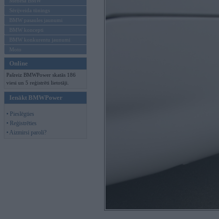
Mēneša BMW
Sērijveida tūnings
BMW pasaules jaunumi
BMW koncepti
BMW konkurentu jaunumi
Moto
Online
Pašreiz BMWPower skatās 186
viesi un 5 reģistrēti lietotāji.
Ienākt BMWPower
• Pieslēgties
• Reģistrēties
• Aizmirsi paroli?