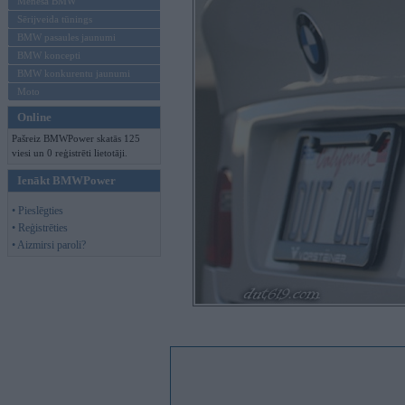
Mēneša BMW
Sērijveida tūnings
BMW pasaules jaunumi
BMW koncepti
BMW konkurentu jaunumi
Moto
Online
Pašreiz BMWPower skatās 125
viesi un 0 reģistrēti lietotāji.
Ienākt BMWPower
• Pieslēgties
• Reģistrēties
• Aizmirsi paroli?