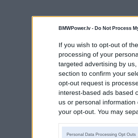
BMWPower.lv -
Do Not Process My
If you wish to opt-out of the
processing of your personal
targeted advertising by us
section to confirm your sel
opt-out request is proces
interest-based ads based o
us or personal information d
your opt-out. You may separ
disclosure of your personal
IAB’s list of downstream pa
Personal Data Processing Opt Outs