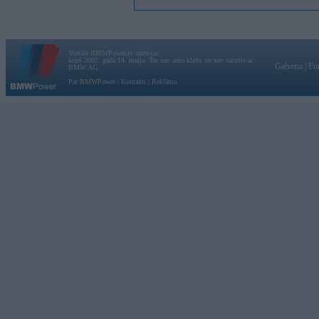
Vortāls BMWPower.lv darbojas
kopš 2002. gada 14. maija. Tas nav auto klubs un nav saistīts ar
Galvena
|
Fo
BMW AG.
Par BMWPower
|
Kontakti
|
Reklāma