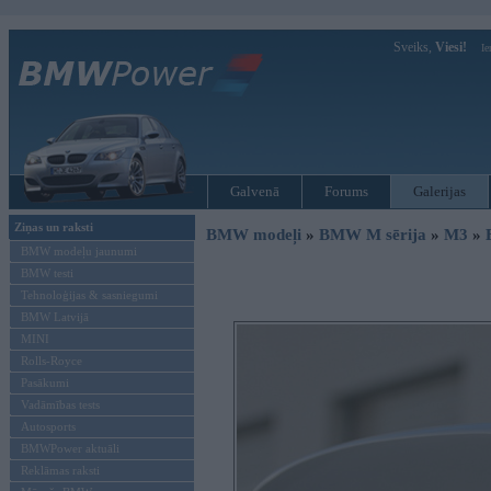
Sveiks,
Viesi!
Ie
Galvenā
Forums
Galerijas
Ziņas un raksti
BMW modeļi
»
BMW M sērija
»
M3
»
BMW modeļu jaunumi
BMW testi
Tehnoloģijas & sasniegumi
BMW Latvijā
MINI
Rolls-Royce
Pasākumi
Vadāmības tests
Autosports
BMWPower aktuāli
Reklāmas raksti