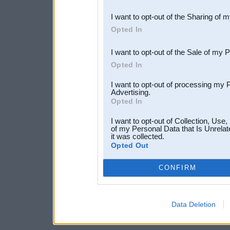
also be disclosed by us to 
I want to opt-out of the Sharing of 
Downstream Participants
th
Opted In
third parties.
I want to opt-out of the Sale of my 
Opted In
I want to opt-out of processing my 
Advertising.
Opted In
I want to opt-out of Collection, Use
of my Personal Data that Is Unrelat
it was collected.
Opted Out
CONFIRM
Data Deletion