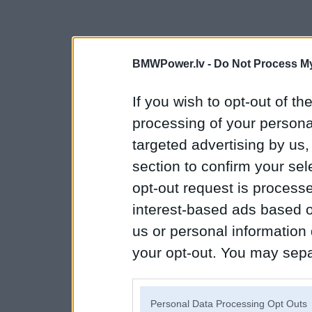
BMWPower.lv -
Do Not Process My
If you wish to opt-out of the
processing of your personal
targeted advertising by us
section to confirm your sel
opt-out request is proces
interest-based ads based o
us or personal information d
your opt-out. You may separ
disclosure of your personal
IAB’s list of downstream pa
Personal Data Processing Opt Outs