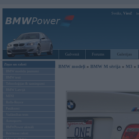
Sveiks,
Viesi!
Ie
Galvenā
Forums
Galerijas
Ziņas un raksti
BMW modeļi
»
BMW M sērija
»
M3
»
BMW modeļu jaunumi
BMW testi
Tehnoloģijas & sasniegumi
BMW Latvijā
MINI
Rolls-Royce
Pasākumi
Vadāmības tests
Autosports
BMWPower aktuāli
Reklāmas raksti