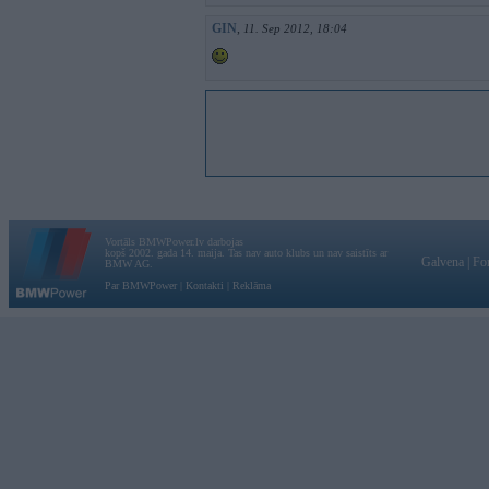
GIN
,
11. Sep 2012, 18:04
Vortāls BMWPower.lv darbojas
kopš 2002. gada 14. maija. Tas nav auto klubs un nav saistīts ar
Galvena
|
Fo
BMW AG.
Par BMWPower
|
Kontakti
|
Reklāma