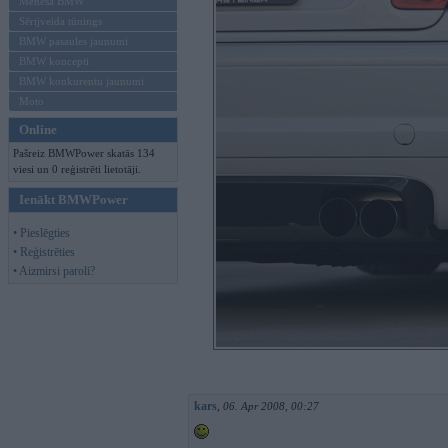
Mēneša BMW
Sērijveida tūnings
BMW pasaules jaunumi
BMW koncepti
BMW konkurentu jaunumi
Moto
Online
Pašreiz BMWPower skatās 134
viesi un 0 reģistrēti lietotāji.
Ienākt BMWPower
• Pieslēgties
• Reģistrēties
• Aizmirsi paroli?
kars
,
06. Apr 2008, 00:27