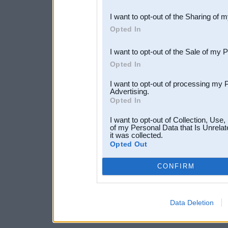
also be disclosed by us to 
I want to opt-out of the Sharing of 
Downstream Participants
th
Opted In
third parties.
I want to opt-out of the Sale of my 
Opted In
I want to opt-out of processing my 
Advertising.
Opted In
I want to opt-out of Collection, Use
of my Personal Data that Is Unrelat
it was collected.
Opted Out
CONFIRM
Data Deletion