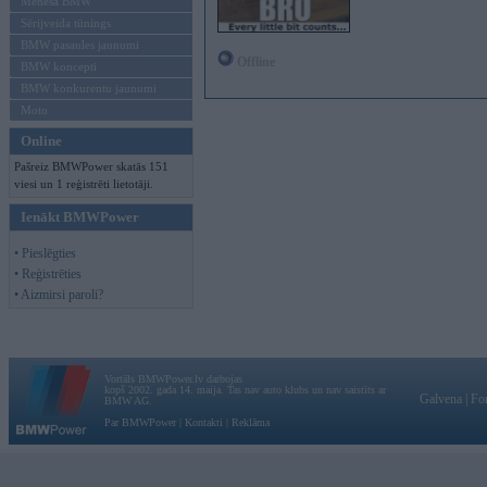
Mēneša BMW
Sērijveida tūnings
BMW pasaules jaunumi
Offline
BMW koncepti
BMW konkurentu jaunumi
Moto
Online
Pašreiz BMWPower skatās 151
viesi un 1 reģistrēti lietotāji.
Ienākt BMWPower
• Pieslēgties
• Reģistrēties
• Aizmirsi paroli?
Vortāls BMWPower.lv darbojas
kopš 2002. gada 14. maija. Tas nav auto klubs un nav saistīts ar
Galvena
|
Fo
BMW AG.
Par BMWPower
|
Kontakti
|
Reklāma