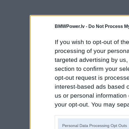
BMWPower.lv -
Do Not Process My
If you wish to opt-out of the
processing of your personal
targeted advertising by us
section to confirm your sel
opt-out request is proces
interest-based ads based o
us or personal information d
your opt-out. You may separ
disclosure of your personal
IAB’s list of downstream pa
Personal Data Processing Opt Outs