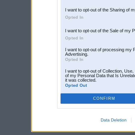
also be disclosed by us to 
I want to opt-out of the Sharing of 
Downstream Participants
th
Opted In
third parties.
I want to opt-out of the Sale of my 
Opted In
I want to opt-out of processing my 
Advertising.
Opted In
I want to opt-out of Collection, Use
of my Personal Data that Is Unrelat
it was collected.
Opted Out
CONFIRM
Data Deletion