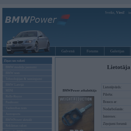
Sveiks,
Viesi!
Ie
Galvenā
Forums
Galerijas
Ziņas un raksti
Lietotāja
BMW modeļu jaunumi
BMW testi
Tehnoloģijas & sasniegumi
BMW Latvijā
Lietotājvārds:
MINI
BMWPower atbalstītājs
Pilsēta:
Rolls-Royce
Braucu ar:
Pasākumi
Vadāmības tests
Nodarbošanās:
Autosports
Intereses:
BMWPower aktuāli
Ziņojumi forumā:
Reklāmas raksti