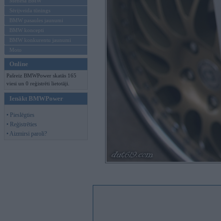
Mēneša BMW
Sērijveida tūnings
BMW pasaules jaunumi
BMW koncepti
BMW konkurentu jaunumi
Moto
Online
Pašreiz BMWPower skatās 165
viesi un 0 reģistrēti lietotāji.
Ienākt BMWPower
• Pieslēgties
• Reģistrēties
• Aizmirsi paroli?