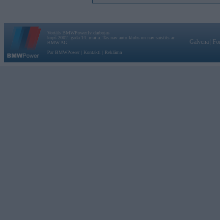
Vortāls BMWPower.lv darbojas
kopš 2002. gada 14. maija. Tas nav auto klubs un nav saistīts ar
Galvena
|
Fo
BMW AG.
Par BMWPower
|
Kontakti
|
Reklāma