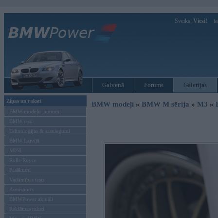
Sveiks,
Viesi!
Ie
Galvenā
Forums
Galerijas
Ziņas un raksti
BMW modeļi
»
BMW M sērija
»
M3
»
BMW modeļu jaunumi
BMW testi
Tehnoloģijas & sasniegumi
BMW Latvijā
MINI
Rolls-Royce
Pasākumi
Vadāmības tests
Autosports
BMWPower aktuāli
Reklāmas raksti