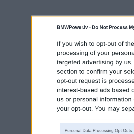
BMWPower.lv -
Do Not Process My
If you wish to opt-out of the
processing of your personal
targeted advertising by us
section to confirm your sel
opt-out request is proces
interest-based ads based o
us or personal information d
your opt-out. You may separ
disclosure of your personal
IAB’s list of downstream pa
Personal Data Processing Opt Outs