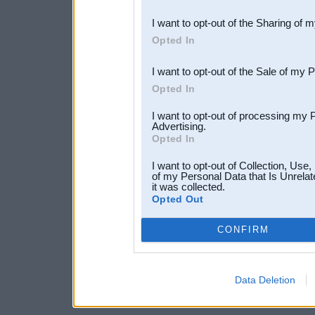
also be disclosed by us to 
I want to opt-out of the Sharing of 
Downstream Participants
th
Opted In
third parties.
I want to opt-out of the Sale of my 
Opted In
I want to opt-out of processing my 
Advertising.
Opted In
I want to opt-out of Collection, Use
of my Personal Data that Is Unrelat
it was collected.
Opted Out
CONFIRM
Data Deletion