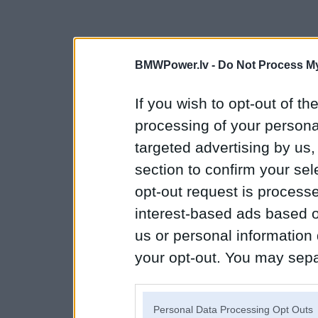
BMWPower.lv -
Do Not Process My
If you wish to opt-out of the
processing of your personal
targeted advertising by us
section to confirm your sel
opt-out request is proces
interest-based ads based o
us or personal information d
your opt-out. You may separ
disclosure of your personal
IAB’s list of downstream pa
Personal Data Processing Opt Outs