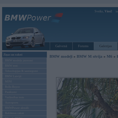
Sveiks,
Viesi!
Ie
Galvenā
Forums
Galerijas
Ziņas un raksti
BMW modeļi
»
BMW M sērija
»
M6
»
BMW modeļu jaunumi
BMW testi
Tehnoloģijas & sasniegumi
BMW Latvijā
MINI
Rolls-Royce
Pasākumi
Vadāmības tests
Autosports
BMWPower aktuāli
Reklāmas raksti