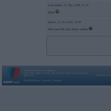
Laucenieks
,
15. May 2008, 14:39
labais
janexz
,
11. Oct 2010, 22:08
būtu man e64, šitos diskus neliktu
Vortāls BMWPower.lv darbojas
kopš 2002. gada 14. maija. Tas nav auto klubs un nav saistīts ar
Galvena
|
Fo
BMW AG.
Par BMWPower
|
Kontakti
|
Reklāma