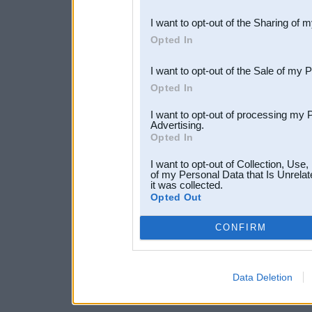
also be disclosed by us to 
I want to opt-out of the Sharing of 
Downstream Participants
th
Opted In
third parties.
I want to opt-out of the Sale of my 
Opted In
I want to opt-out of processing my 
Advertising.
Opted In
I want to opt-out of Collection, Use
of my Personal Data that Is Unrelat
it was collected.
Opted Out
CONFIRM
Data Deletion