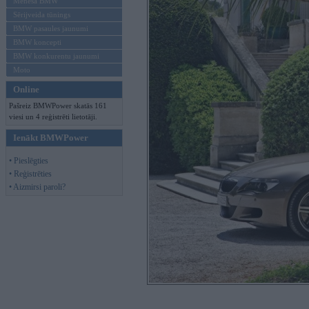
Mēneša BMW
Sērijveida tūnings
BMW pasaules jaunumi
BMW koncepti
BMW konkurentu jaunumi
Moto
Online
Pašreiz BMWPower skatās 161
viesi un 4 reģistrēti lietotāji.
Ienākt BMWPower
• Pieslēgties
• Reģistrēties
• Aizmirsi paroli?