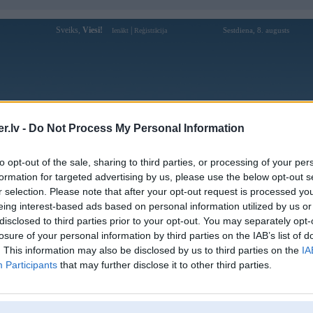
Sveiks,
Viesi!
|
Sestdiena, 8. augusts
Ienākt
Reģistrācija
Forums
Galerijas
Reģistrācija
Lietotāji
Meklētājs
.lv -
Do Not Process My Personal Information
Lietotāja janexz profils
to opt-out of the sale, sharing to third parties, or processing of your per
formation for targeted advertising by us, please use the below opt-out s
Pēdējo reizi manīts: 15. Jul 2026, 10:40
r selection. Please note that after your opt-out request is processed y
eing interest-based ads based on personal information utilized by us or
Lietotājvārds:
janexz
disclosed to third parties prior to your opt-out. You may separately opt-
Pilsēta:
Daugavpils
losure of your personal information by third parties on the IAB’s list of
Braucu ar:
Euro 4
. This information may also be disclosed by us to third parties on the
IA
Ziņojumi forumā:
8061
Participants
that may further disclose it to other third parties.
Pēdējie ziņojumi forumā
[
]