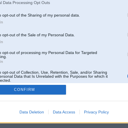
l Data Processing Opt Outs
o opt-out of the Sharing of my personal data.
In
o opt-out of the Sale of my Personal Data.
In
to opt-out of processing my Personal Data for Targeted
ing.
In
o opt-out of Collection, Use, Retention, Sale, and/or Sharing
ersonal Data that Is Unrelated with the Purposes for which it
lected.
Out
CONFIRM
 un nav saistīts ar
Galvena
|
Forums
|
Galerijas
|
Reģistrācija
|
Lietotaāji
|
Meklētājs
|
Reklā
Data Deletion
Data Access
Privacy Policy