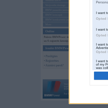
Mēneša BMW
Persona
Sērijveida tūnings
BMW pasaules jaunumi
I want t
BMW koncepti
Opted 
BMW konkurentu jaunumi
Moto
I want t
Online
Opted 
Pašreiz BMWPower skatās 82 viesi
un 6 reģistrēti lietotāji.
I want 
Advertis
Ienākt BMWPower
Opted 
• Pieslēgties
• Reģistrēties
I want t
of my P
• Aizmirsi paroli?
was col
Opted 
Vortāls BMWPower.lv darbojas
kopš 2002. gada 14. maija. Tas nav auto klubs
BMW AG.
Par BMWPower
|
Kontakti
|
Reklāma