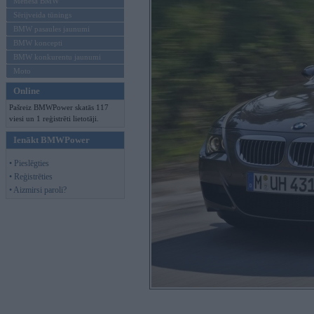
Mēneša BMW
Sērijveida tūnings
BMW pasaules jaunumi
BMW koncepti
BMW konkurentu jaunumi
Moto
Online
Pašreiz BMWPower skatās 117
viesi un 1 reģistrēti lietotāji.
Ienākt BMWPower
• Pieslēgties
• Reģistrēties
• Aizmirsi paroli?