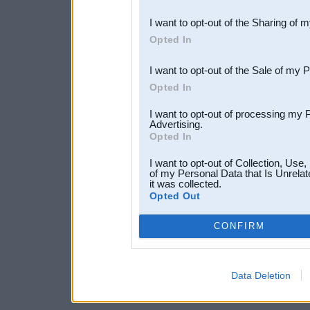
also be disclosed by us to 
I want to opt-out of the Sharing of 
Downstream Participants
th
Opted In
third parties.
I want to opt-out of the Sale of my 
Opted In
I want to opt-out of processing my 
Advertising.
Opted In
I want to opt-out of Collection, Use
of my Personal Data that Is Unrelat
it was collected.
Opted Out
CONFIRM
Data Deletion