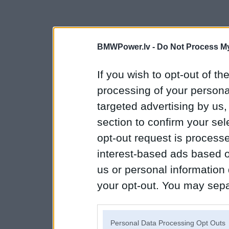
BMWPower.lv -
Do Not Process My
If you wish to opt-out of the
processing of your personal
targeted advertising by us
section to confirm your sel
opt-out request is proces
interest-based ads based o
us or personal information d
your opt-out. You may separ
disclosure of your personal
IAB’s list of downstream pa
Personal Data Processing Opt Outs