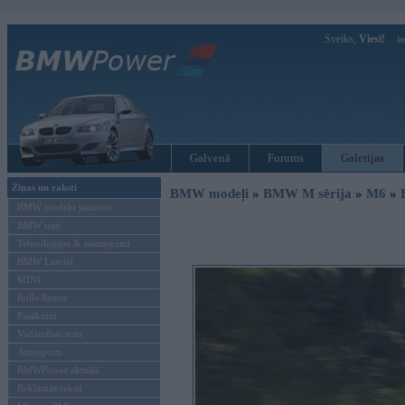
Sveiks,
Viesi!
Ie
Galvenā
Forums
Galerijas
Ziņas un raksti
BMW modeļi
»
BMW M sērija
»
M6
»
BMW modeļu jaunumi
BMW testi
Tehnoloģijas & sasniegumi
BMW Latvijā
MINI
Rolls-Royce
Pasākumi
Vadāmības tests
Autosports
BMWPower aktuāli
Reklāmas raksti