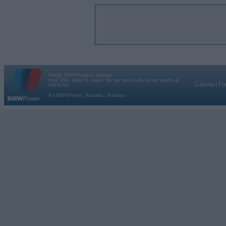
Vortāls BMWPower.lv darbojas
kopš 2002. gada 14. maija. Tas nav auto klubs un nav saistīts ar
Galvena
|
Fo
BMW AG.
Par BMWPower
|
Kontakti
|
Reklāma