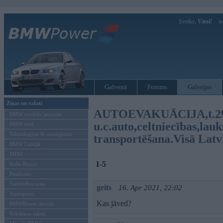
Sveiks,
Viesi!
Ie
Galvenā
Forums
Galerijas
Ziņas un raksti
AUTOEVAKUĀCIJA,t.2
BMW modeļu jaunumi
u.c.auto,celtniecības,lau
BMW testi
Tehnoloģijas & sasniegumi
transportēšana.Visā Latvi
BMW Latvijā
MINI
1-5
Rolls-Royce
Pasākumi
Vadāmības tests
geits
16. Apr 2021, 22:02
Autosports
Kas jāved?
BMWPower aktuāli
Reklāmas raksti