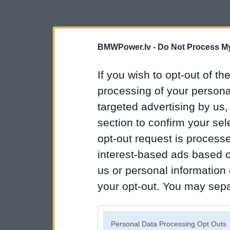
BMWPower.lv -
Do Not Process My
If you wish to opt-out of the
processing of your personal
targeted advertising by us
section to confirm your sel
opt-out request is proces
interest-based ads based o
us or personal information d
your opt-out. You may separ
disclosure of your personal
IAB’s list of downstream pa
Personal Data Processing Opt Outs