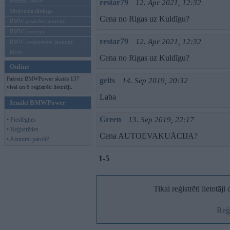
Mēneša BMW
restar79
12. Apr 2021, 12:32
Sērijveida tūnings
Cena no Rigas uz Kuldīgu?
BMW pasaules jaunumi
BMW koncepti
restar79
12. Apr 2021, 12:32
BMW konkurentu jaunumi
Moto
Cena no Rigas uz Kuldīgu?
Online
Pašreiz BMWPower skatās 137
geits
14. Sep 2019, 20:32
viesi un 8 reģistrēti lietotāji.
Laba
Ienākt BMWPower
Green
13. Sep 2019, 22:17
• Pieslēgties
• Reģistrēties
Cena AUTOEVAKUĀCIJA?
• Aizmirsi paroli?
1-5
Tikai reģistrēti lietotāj
Reģi