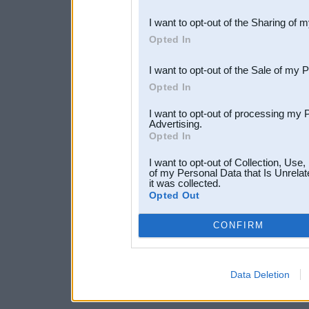
also be disclosed by us to 
I want to opt-out of the Sharing of 
Downstream Participants
th
Opted In
third parties.
I want to opt-out of the Sale of my 
Opted In
I want to opt-out of processing my 
Advertising.
Opted In
I want to opt-out of Collection, Use
of my Personal Data that Is Unrelat
it was collected.
Opted Out
CONFIRM
Data Deletion