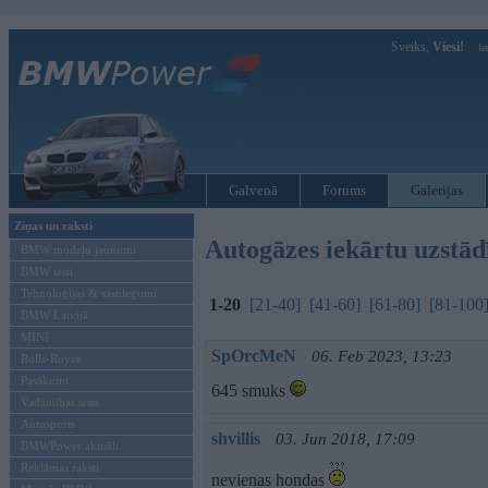
Sveiks,
Viesi!
Ie
Galvenā
Forums
Galerijas
Ziņas un raksti
Autogāzes iekārtu uzstā
BMW modeļu jaunumi
BMW testi
Tehnoloģijas & sasniegumi
1-20
[21-40]
[41-60]
[61-80]
[81-100
BMW Latvijā
MINI
SpOrcMeN
06. Feb 2023, 13:23
Rolls-Royce
Pasākumi
645 smuks
Vadāmības tests
Autosports
shvillis
03. Jun 2018, 17:09
BMWPower aktuāli
Reklāmas raksti
nevienas hondas