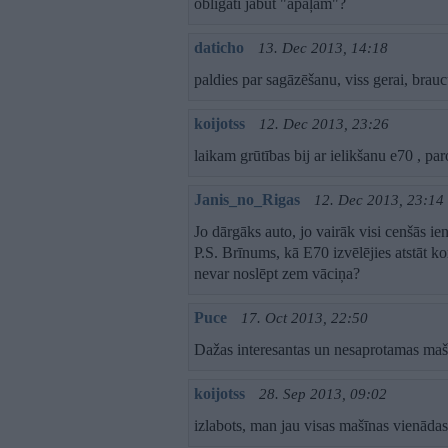
obligāti jābūt "apaļam"?
daticho
13. Dec 2013, 14:18
paldies par sagāzēšanu, viss gerai, bra
koijotss
12. Dec 2013, 23:26
laikam grūtības bij ar ielikšanu e70 , p
Janis_no_Rigas
12. Dec 2013, 23:14
Jo dārgāks auto, jo vairāk visi cenšās ien
P.S. Brīnums, kā E70 izvēlējies atstāt 
nevar noslēpt zem vāciņa?
Puce
17. Oct 2013, 22:50
Dažas interesantas un nesaprotamas maš
koijotss
28. Sep 2013, 09:02
izlabots, man jau visas mašīnas vienāda