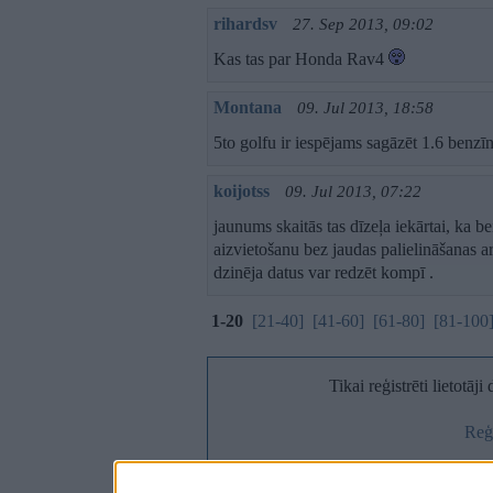
rihardsv
27. Sep 2013, 09:02
Kas tas par Honda Rav4
Montana
09. Jul 2013, 18:58
5to golfu ir iespējams sagāzēt 1.6 benzī
koijotss
09. Jul 2013, 07:22
jaunums skaitās tas dīzeļa iekārtai, ka b
aizvietošanu bez jaudas palielināšanas a
dzinēja datus var redzēt kompī .
1-20
[21-40]
[41-60]
[61-80]
[81-100
Tikai reģistrēti lietotāj
Reģi