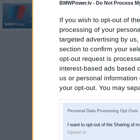
BMWPower.lv -
Do Not Process My
Vortāls BMWPower.lv darbojas
kopš 2002. gada 14. maija. Tas nav auto klubs un nav saistīts ar
Galvena
|
Fo
BMW AG.
If you wish to opt-out of the
Par BMWPower
|
Kontakti
|
Reklāma
processing of your personal
targeted advertising by us
section to confirm your sel
opt-out request is proces
interest-based ads based o
us or personal information d
your opt-out. You may separ
disclosure of your personal
IAB’s list of downstream pa
Personal Data Processing Opt Outs
also be disclosed by us to 
I want to opt-out of the Sharing of 
Downstream Participants
th
Opted In
third parties.