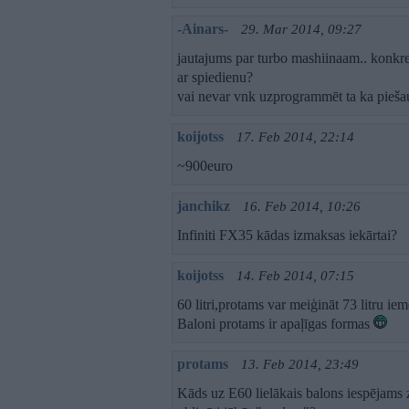
-Ainars-
29. Mar 2014, 09:27
jautajums par turbo mashiinaam.. konkree
ar spiedienu?
vai nevar vnk uzprogrammēt ta ka pieša
koijotss
17. Feb 2014, 22:14
~900euro
janchikz
16. Feb 2014, 10:26
Infiniti FX35 kādas izmaksas iekārtai?
koijotss
14. Feb 2014, 07:15
60 litri,protams var meiģināt 73 litru iem
Baloni protams ir apaļīgas formas
protams
13. Feb 2014, 23:49
Kāds uz E60 lielākais balons iespējams 