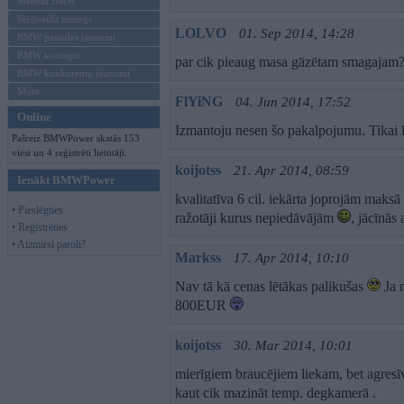
Mēneša BMW
Sērijveida tūnings
LOLVO
01. Sep 2014, 14:28
BMW pasaules jaunumi
BMW koncepti
par cik pieaug masa gāzētam smagajam
BMW konkurentu jaunumi
Moto
FlYiNG
04. Jun 2014, 17:52
Online
Izmantoju nesen šo pakalpojumu. Tikai 
Pašreiz BMWPower skatās 153
viesi un 4 reģistrēti lietotāji.
koijotss
21. Apr 2014, 08:59
Ienākt BMWPower
kvalitatīva 6 cil. iekārta joprojām maksā
• Pieslēgties
ražotāji kurus nepiedāvājām
, jācīnās
• Reģistrēties
• Aizmirsi paroli?
Markss
17. Apr 2014, 10:10
Nav tā kā cenas lētākas palikušas
Ja n
800EUR
koijotss
30. Mar 2014, 10:01
mierīgiem braucējiem liekam, bet agresīv
kaut cik mazināt temp. degkamerā .