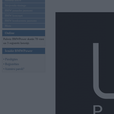
Mēneša BMW
Sērijveida tūnings
BMW pasaules jaunumi
BMW koncepti
BMW konkurentu jaunumi
Moto
Online
Pašreiz BMWPower skatās 78 viesi
un 3 reģistrēti lietotāji.
Ienākt BMWPower
• Pieslēgties
• Reģistrēties
• Aizmirsi paroli?