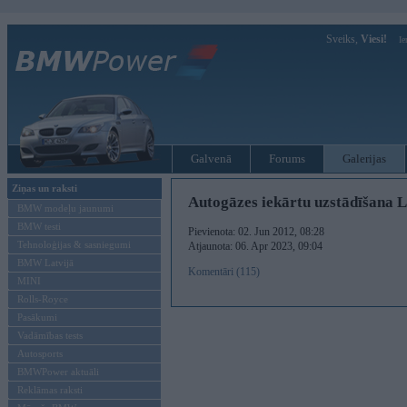
Sveiks,
Viesi!
Ie
Galvenā
Forums
Galerijas
Ziņas un raksti
Autogāzes iekārtu uzstādīšana
BMW modeļu jaunumi
BMW testi
Pievienota: 02. Jun 2012, 08:28
Tehnoloģijas & sasniegumi
Atjaunota: 06. Apr 2023, 09:04
BMW Latvijā
Komentāri (115)
MINI
Rolls-Royce
Pasākumi
Vadāmības tests
Autosports
BMWPower aktuāli
Reklāmas raksti