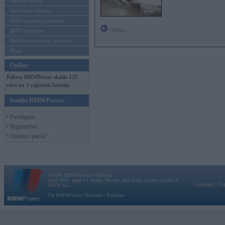
Mēneša BMW
Sērijveida tūnings
BMW pasaules jaunumi
Offline
BMW koncepti
BMW konkurentu jaunumi
Moto
Online
Pašreiz BMWPower skatās 135
viesi un 1 reģistrēti lietotāji.
Ienākt BMWPower
• Pieslēgties
• Reģistrēties
• Aizmirsi paroli?
Vortāls BMWPower.lv darbojas
kopš 2002. gada 14. maija. Tas nav auto klubs un nav saistīts ar
Galvena
|
Fo
BMW AG.
Par BMWPower
|
Kontakti
|
Reklāma