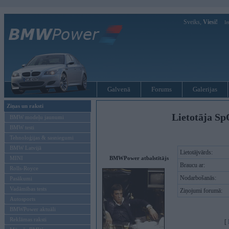
Sveiks,
Viesi!
Ie
Galvenā
Forums
Galerijas
Ziņas un raksti
Lietotāja S
BMW modeļu jaunumi
BMW testi
Tehnoloģijas & sasniegumi
BMW Latvijā
Lietotājvārds:
MINI
BMWPower atbalstītājs
Braucu ar:
Rolls-Royce
Nodarbošanās:
Pasākumi
Vadāmības tests
Ziņojumi forumā:
Autosports
BMWPower aktuāli
Reklāmas raksti
[