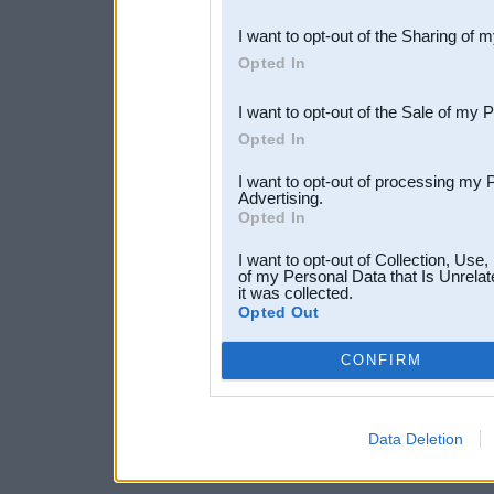
also be disclosed by us to 
I want to opt-out of the Sharing of 
Downstream Participants
th
Opted In
third parties.
I want to opt-out of the Sale of my 
Opted In
I want to opt-out of processing my 
Advertising.
Opted In
I want to opt-out of Collection, Use
of my Personal Data that Is Unrelat
it was collected.
Opted Out
CONFIRM
Data Deletion