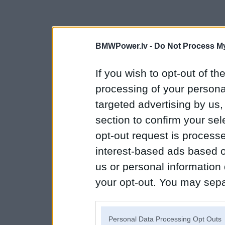
BMWPower.lv -
Do Not Process My
If you wish to opt-out of the
processing of your personal
targeted advertising by us
section to confirm your sel
opt-out request is proces
interest-based ads based o
us or personal information d
your opt-out. You may separ
disclosure of your personal
IAB’s list of downstream pa
Personal Data Processing Opt Outs