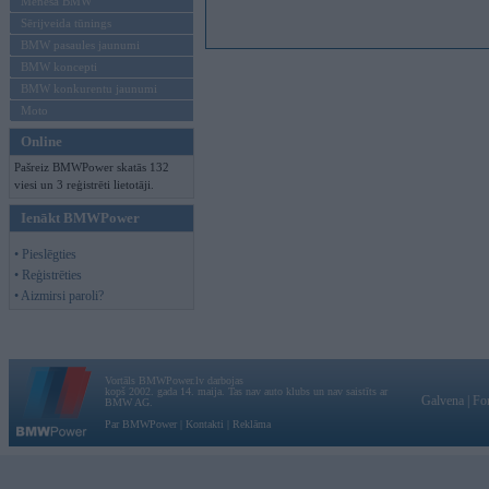
Mēneša BMW
Sērijveida tūnings
BMW pasaules jaunumi
BMW koncepti
BMW konkurentu jaunumi
Moto
Online
Pašreiz BMWPower skatās 132
viesi un 3 reģistrēti lietotāji.
Ienākt BMWPower
• Pieslēgties
• Reģistrēties
• Aizmirsi paroli?
Vortāls BMWPower.lv darbojas
kopš 2002. gada 14. maija. Tas nav auto klubs un nav saistīts ar
Galvena
|
Fo
BMW AG.
Par BMWPower
|
Kontakti
|
Reklāma