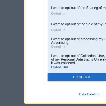
also be disclosed by us to 
I want to opt-out of the Sharing of 
Downstream Participants
th
Opted In
third parties.
I want to opt-out of the Sale of my 
Opted In
I want to opt-out of processing my 
Advertising.
Opted In
I want to opt-out of Collection, Use
of my Personal Data that Is Unrelat
it was collected.
Opted Out
CONFIRM
Data Deletion