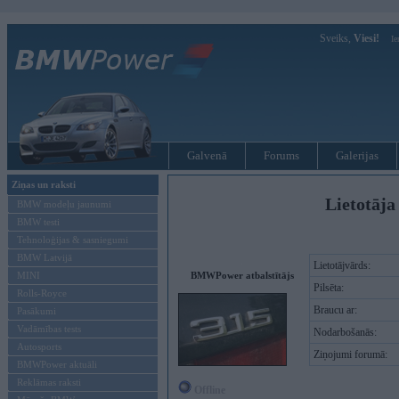
Sveiks,
Viesi!
Ie
Galvenā
Forums
Galerijas
Ziņas un raksti
Lietotāja
BMW modeļu jaunumi
BMW testi
Tehnoloģijas & sasniegumi
BMW Latvijā
Lietotājvārds:
MINI
BMWPower atbalstītājs
Pilsēta:
Rolls-Royce
Braucu ar:
Pasākumi
Vadāmības tests
Nodarbošanās:
Autosports
Ziņojumi forumā:
BMWPower aktuāli
Reklāmas raksti
Offline