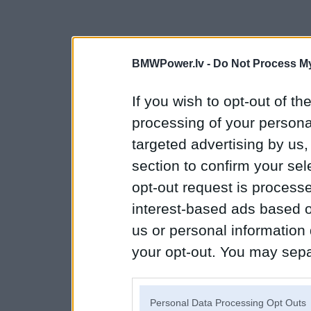
BMWPower.lv -
Do Not Process My
If you wish to opt-out of the
processing of your personal
targeted advertising by us
section to confirm your sel
opt-out request is proces
interest-based ads based o
us or personal information d
your opt-out. You may separ
disclosure of your personal
IAB’s list of downstream pa
Personal Data Processing Opt Outs