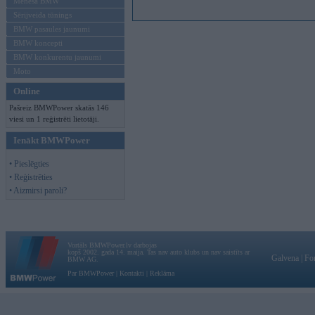
Mēneša BMW
Sērijveida tūnings
BMW pasaules jaunumi
BMW koncepti
BMW konkurentu jaunumi
Moto
Online
Pašreiz BMWPower skatās 146
viesi un 1 reģistrēti lietotāji.
Ienākt BMWPower
• Pieslēgties
• Reģistrēties
• Aizmirsi paroli?
Vortāls BMWPower.lv darbojas
kopš 2002. gada 14. maija. Tas nav auto klubs un nav saistīts ar
Galvena
|
Fo
BMW AG.
Par BMWPower
|
Kontakti
|
Reklāma