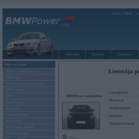
Sveiks,
Viesi!
Ie
Galvenā
Forums
Galerijas
Ziņas un raksti
Lietotāja p
BMW modeļu jaunumi
BMW testi
Tehnoloģijas & sasniegumi
BMW Latvijā
Lietotājvārds:
MINI
BMWPower atbalstītājs
Braucu ar:
Rolls-Royce
Nodarbošanās:
Pasākumi
Vadāmības tests
Intereses:
Autosports
Ziņojumi forumā:
BMWPower aktuāli
Reklāmas raksti
Offline