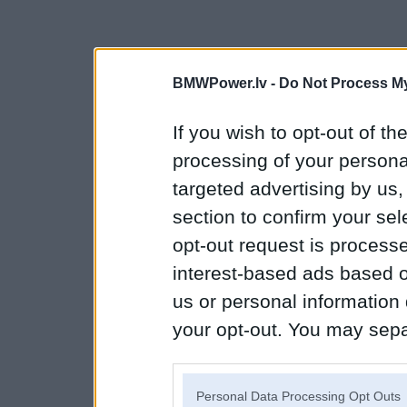
BMWPower.lv -
Do Not Process My
If you wish to opt-out of the
processing of your personal
targeted advertising by us
section to confirm your sel
opt-out request is proces
interest-based ads based o
us or personal information d
your opt-out. You may separ
disclosure of your personal
IAB’s list of downstream pa
Personal Data Processing Opt Outs