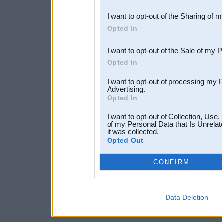
also be disclosed by us to 
I want to opt-out of the Sharing of 
Downstream Participants
th
Opted In
third parties.
I want to opt-out of the Sale of my 
Opted In
I want to opt-out of processing my 
Advertising.
Opted In
I want to opt-out of Collection, Use
of my Personal Data that Is Unrelat
it was collected.
Opted Out
CONFIRM
Data Deletion