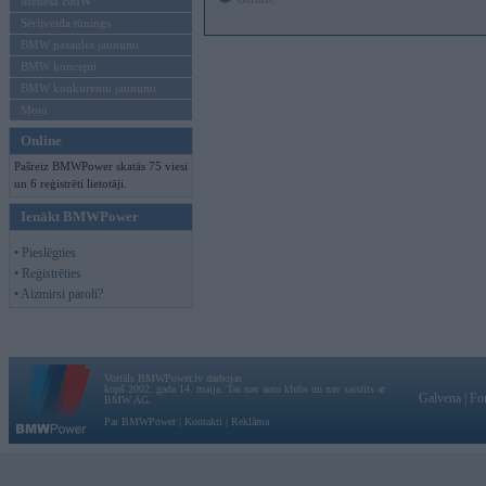
Mēneša BMW
Sērijveida tūnings
BMW pasaules jaunumi
BMW koncepti
BMW konkurentu jaunumi
Moto
Online
Pašreiz BMWPower skatās 75 viesi
un 6 reģistrēti lietotāji.
Ienākt BMWPower
• Pieslēgties
• Reģistrēties
• Aizmirsi paroli?
Vortāls BMWPower.lv darbojas
kopš 2002. gada 14. maija. Tas nav auto klubs un nav saistīts ar
Galvena
|
Fo
BMW AG.
Par BMWPower
|
Kontakti
|
Reklāma