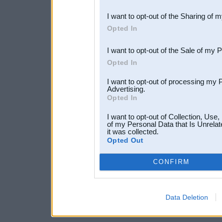
also be disclosed by us to 
I want to opt-out of the Sharing of 
Downstream Participants
th
Opted In
third parties.
I want to opt-out of the Sale of my 
Opted In
I want to opt-out of processing my 
Advertising.
Opted In
I want to opt-out of Collection, Use
of my Personal Data that Is Unrelat
it was collected.
Opted Out
CONFIRM
Data Deletion