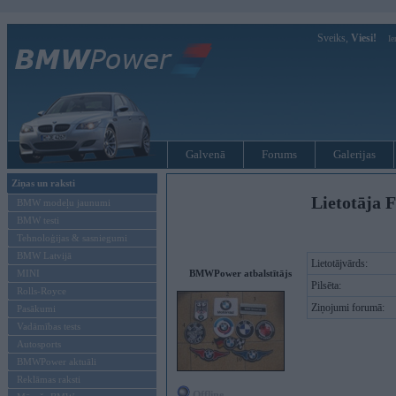
Sveiks,
Viesi!
Ie
Galvenā
Forums
Galerijas
Ziņas un raksti
Lietotāja 
BMW modeļu jaunumi
BMW testi
Tehnoloģijas & sasniegumi
BMW Latvijā
Lietotājvārds:
MINI
BMWPower atbalstītājs
Pilsēta:
Rolls-Royce
Ziņojumi forumā:
Pasākumi
Vadāmības tests
Autosports
BMWPower aktuāli
Reklāmas raksti
Offline