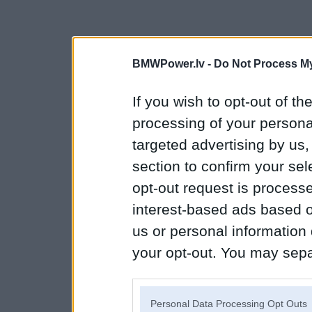
BMWPower.lv -
Do Not Process My
If you wish to opt-out of the
processing of your personal
targeted advertising by us
section to confirm your sel
opt-out request is proces
interest-based ads based o
us or personal information d
your opt-out. You may separ
disclosure of your personal
IAB’s list of downstream pa
Personal Data Processing Opt Outs