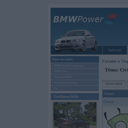
Galvenā
Ziņas un raksti
Forums
»
Vis
BMW modeļu jaunumi
Tēma: Civil
BMW testi
Mēneša BMW
Sērijveida tūnings
Jauna tēma
Vel...
Autors
Gadījuma bilde
Corey