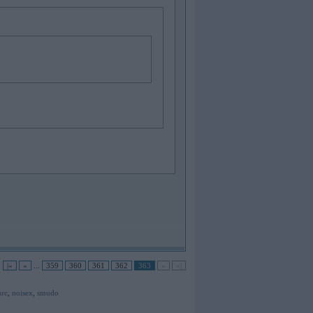
•
|«
«
...
359
360
361
362
363
»
»|
rc
,
noisex
,
smudo