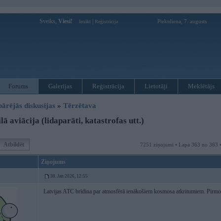
Sveiks,
Viesi!
|
Piektdiena, 7. augusts
Ienākt
Reģistrācija
Forums
Galerijas
Reģistrācija
Lietotāji
Meklētājs
pārējās diskusijas
»
Tērzētava
ā aviācija (lidaparāti, katastrofas utt.)
Atbildēt
7251 ziņojumi • Lapa 363 no 363 
Ziņojums
30. Jan 2026, 12:55
Latvijas ATC brīdina par atmosfērā ienākošiem kosmosa atkritumiem. Pirmo re