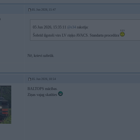
05. Jun 2026, 15:47
0
05 Jun 2026, 15:35:11
@e34
rakstīja:
Šobrīd ilgstoši virs LV riņķo AVACS. Standarta procedūra
Nē, krievi uzbrūk.
05. Jun 2026, 18:54
BALTOPS mācības.
Ziņas vajag skatīties