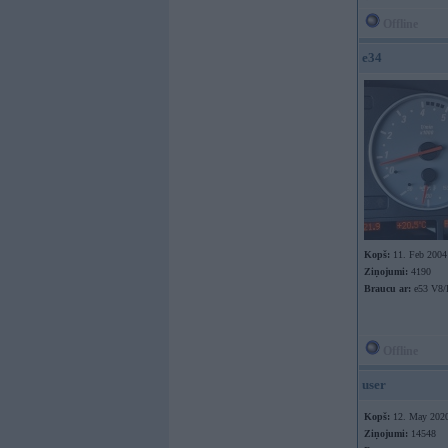
Offline
e34
Kopš:
11. Feb 2004
Ziņojumi:
4190
Braucu ar:
e53 V8
Offline
user
Kopš:
12. May 202
Ziņojumi:
14548