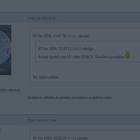
06. Jun 2026, 10:42
05 Jun 2026, 15:47:58
@user
rakstīja:
05 Jun 2026, 15:35:11
@e34
rakstīja:
Šobrīd ilgstoši virs LV riņķo AVACS. Standarta procedūra
Nē, krievi uzbrūk.
/KTM 1290 SAS
Ja kādreiz uzbruks,tu pirmais piemīzīsies ar puķēm rokās
06. Jun 2026, 13:09
0
06 Jun 2026, 10:42:29
@e34
rakstīja: