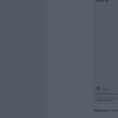
Braucu ar:
Offline
Jauna tēma
Moderatori:
968-j