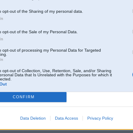
o opt-out of the Sharing of my personal data.
Cik tur trūka
In
Ainažos kāds gandrīz Jacpot izcēla (vakar bija prognozes, ka ap Ainažiem tr
o opt-out of the Sale of my Personal Data.
In
to opt-out of processing my Personal Data for Targeted
ing.
05. Jun 2026, 15:35
In
Šobrīd ilgstoši virs LV riņķo AVACS. Standarta procedūra
o opt-out of Collection, Use, Retention, Sale, and/or Sharing
ersonal Data that Is Unrelated with the Purposes for which it
lected.
Out
CONFIRM
Data Deletion
Data Access
Privacy Policy
/KTM 1290 SAS