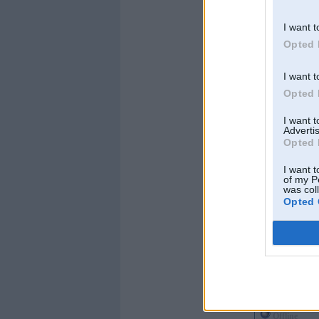
Ziņojumi:
2437
Braucu ar:
5008
I want t
Opted 
I want t
Opted 
Offline
I want 
Advertis
e34
Opted 
I want t
of my P
was col
Opted 
Kopš:
11. Feb 2004
Ziņojumi:
4190
Braucu ar:
e53 V8
Offline