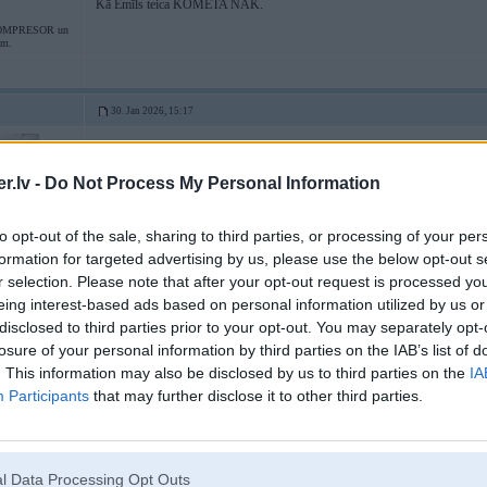
Kā Emīls teica KOMĒTA NĀK.
OMPRESOR un
em.
30. Jan 2026, 15:17
30 Jan 2026, 12:55:10
@Corey
rakstīja:
.lv -
Do Not Process My Personal Information
Latvijas ATC brīdina par atmosfērā ienākošiem kosmosa atkritumiem. Pirm
to opt-out of the sale, sharing to third parties, or processing of your per
formation for targeted advertising by us, please use the below opt-out s
Kā Emīls teica KOMĒTA NĀK.
r selection. Please note that after your opt-out request is processed y
eing interest-based ads based on personal information utilized by us or
OMPRESOR un
em.
disclosed to third parties prior to your opt-out. You may separately opt-
losure of your personal information by third parties on the IAB’s list of
. This information may also be disclosed by us to third parties on the
IA
31. Jan 2026, 13:47
Participants
that may further disclose it to other third parties.
30 Jan 2026, 12:57:06
@ledusskapis
- rakstīja:
Links
l Data Processing Opt Outs