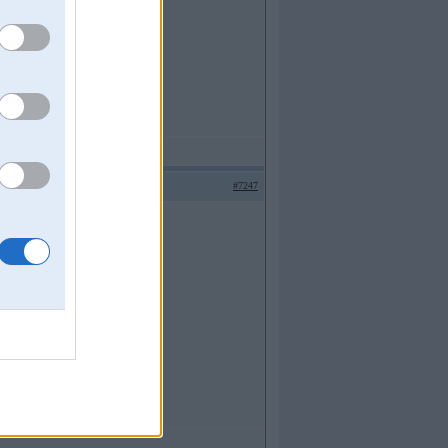
āpīs)
#7247