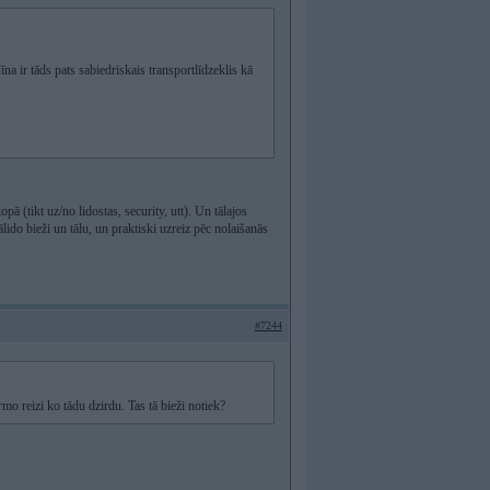
a ir tāds pats sabiedriskais transportlīdzeklis kā
ā (tikt uz/no lidostas, security, utt). Un tālajos
ālido bieži un tālu, un praktiski uzreiz pēc nolaišanās
#7244
o reizi ko tādu dzirdu. Tas tā bieži notiek?