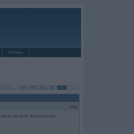
Reklāma
•
|«
«
...
359
360
361
362
363
»
»|
#7241
izi ko tādu dzirdu. Tas tā bieži notiek?