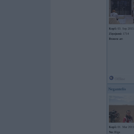
Kopš:
03. Sep 2015
Ziņojumi:
1714
Braucu ar:
Offline
Negantelis
Kopš:
01. Mar 2011
No:
Rīga