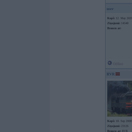
user
Kopš:
12. May 202
Ziņojumi:
14548
Braucu ar:
Offline
RVR
Kopš:
18. Sep 2008
Ziņojumi:
23126
Braucu ar:
RVR