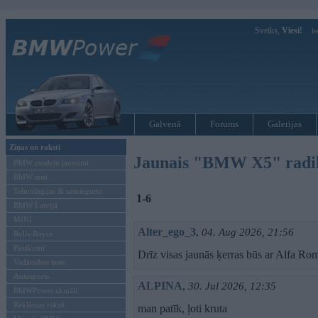
Sveiks,
Viesi!
Ie
Galvenā
Forums
Galerijas
Ziņas un raksti
Jaunais "BMW X5" radikā
BMW modeļu jaunumi
BMW testi
Tehnoloģijas & sasniegumi
1-6
BMW Latvijā
MINI
Alter_ego_3
,
04. Aug 2026, 21:56
Rolls-Royce
Pasākumi
Drīz visas jaunās ķerras būs ar Alfa Ro
Vadāmības tests
Autosports
ALPINA
,
30. Jul 2026, 12:35
BMWPower aktuāli
Reklāmas raksti
man patīk, ļoti kruta