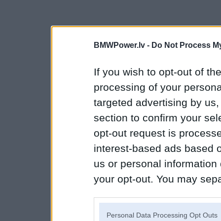
BMWPower.lv -
Do Not Process My
If you wish to opt-out of the
processing of your personal
targeted advertising by us
section to confirm your sel
opt-out request is proces
interest-based ads based o
us or personal information d
your opt-out. You may separ
disclosure of your personal
IAB’s list of downstream pa
Personal Data Processing Opt Outs