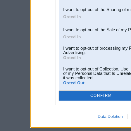
also be disclosed by us to 
I want to opt-out of the Sharing of 
Downstream Participants
th
Opted In
third parties.
I want to opt-out of the Sale of my 
Opted In
I want to opt-out of processing my 
Advertising.
Opted In
I want to opt-out of Collection, Use
of my Personal Data that Is Unrelat
it was collected.
Opted Out
CONFIRM
Data Deletion