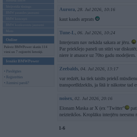
Mēneša BMW
Sērijveida tūnings
Aurora
,
28. Jul 2026, 10:16
BMW pasaules jaunumi
kaut kaads arprats
BMW koncepti
BMW konkurentu jaunumi
Moto
Tune-L
,
06. Jul 2026, 10:24
Online
Interjeram nav nekāda sakara ar jēru.
Pašreiz BMWPower skatās 114
Par priekšejo paneli un stūri var diskut
viesi un 7 reģistrēti lietotāji.
niere ir atsauce uz 70to gadu modeļiem
Ienākt BMWPower
Zeebalds
,
04. Jul 2026, 13:17
• Pieslēgties
• Reģistrēties
var redzēt, ka tiek taisīts priekš mūsdien
• Aizmirsi paroli?
transportlīdzeklis, ja šitā ir nākotne tad
noisex
,
02. Jul 2026, 20:16
Elonam Maska ar X (ex "Twitter"
pat
neizteikšos. Kroplāku interjēru neesmu r
1-6