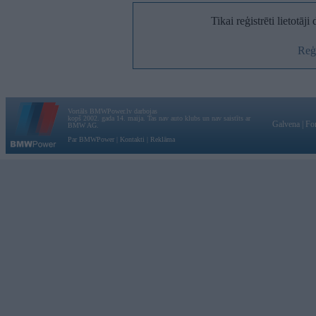
Tikai reģistrēti lietotāj
Reģi
Vortāls BMWPower.lv darbojas
kopš 2002. gada 14. maija. Tas nav auto klubs un nav saistīts ar
Galvena
|
Fo
BMW AG.
Par BMWPower
|
Kontakti
|
Reklāma