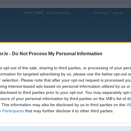
Sveiks,
Viesi!
|
Piektdiena, 7. augusts
Ienākt
Reģistrācija
Forums
Galerijas
Reģistrācija
Lietotāji
Meklētājs
.lv -
Do Not Process My Personal Information
ally edition
to opt-out of the sale, sharing to third parties, or processing of your per
formation for targeted advertising by us, please use the below opt-out s
r selection. Please note that after your opt-out request is processed y
eing interest-based ads based on personal information utilized by us or
disclosed to third parties prior to your opt-out. You may separately opt-
2026, 10:36
losure of your personal information by third parties on the IAB’s list of
ija saglabāt street legal, lai nav tā, ka tikai uz treilera jāstaipa apkārt. Aplīmēts Piņķos, jā.
. This information may also be disclosed by us to third parties on the
IA
 tikai reklāmas uzlīmes. Ar bremzēm vajadzēja nedaudz ķīmiķot, bet bija skaidrs, ka obligāti
kt R15, jo arī ziemā zāģus būs jāliek R15. Uzlikti mazāka diametra diski, citi suporti un
Participants
that may further disclose it to other third parties.
luči. Dēļ tā, ka kluči ir tik labi, bremzes ir ļoti asas un foršas. Igaunijā gan pāris nedēļas
kums, kur bija 8 ātrumposmi pa asfaltu lielos ātrumos ar ātrumposmu garumu līdz pat 15 km.
remzes pārkarsa.