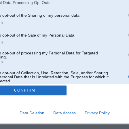
l Data Processing Opt Outs
26, 10:45
o opt-out of the Sharing of my personal data.
uzlīmes salīmētas?
Ne jau aizsargplēve vai kāds pārklājums?
In
zes šai gadījumā? Nav viņas uzreiz švakākas? Vai kaut kādas speciālās, kas saglabā
o opt-out of the Sale of my Personal Data.
u?
In
26, 20:22
to opt-out of processing my Personal Data for Targeted
ing.
In
ul 2026, 18:56
o opt-out of Collection, Use, Retention, Sale, and/or Sharing
bīteris der
ersonal Data that Is Unrelated with the Purposes for which it
lected.
Out
CONFIRM
Tikai reģistrēti lietotāji drīkst pievienot komentārus
Data Deletion
Data Access
Privacy Policy
Reģistrēties