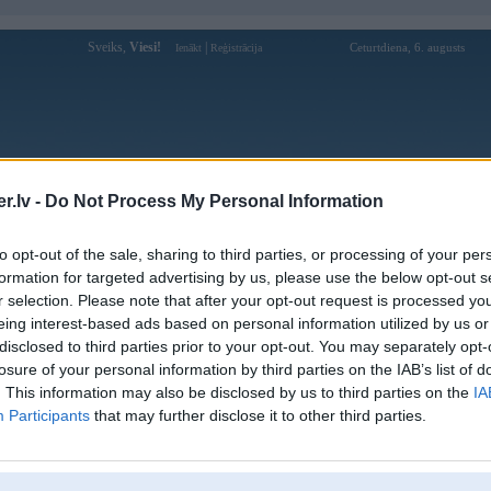
Sveiks,
Viesi!
|
Ceturtdiena, 6. augusts
Ienākt
Reģistrācija
Forums
Galerijas
Reģistrācija
Lietotāji
Meklētājs
.lv -
Do Not Process My Personal Information
Lietotāja sonx33 profils
to opt-out of the sale, sharing to third parties, or processing of your per
formation for targeted advertising by us, please use the below opt-out s
Pēdējo reizi manīts: 15. Jul 2026, 13:41
r selection. Please note that after your opt-out request is processed y
eing interest-based ads based on personal information utilized by us or
Lietotājvārds:
sonx33
disclosed to third parties prior to your opt-out. You may separately opt-
Braucu ar:
320d
losure of your personal information by third parties on the IAB’s list of
Nodarbošanās:
Dienaszaglis
. This information may also be disclosed by us to third parties on the
IA
Ziņojumi forumā:
2134
Participants
that may further disclose it to other third parties.
Pēdējie ziņojumi forumā
[
]