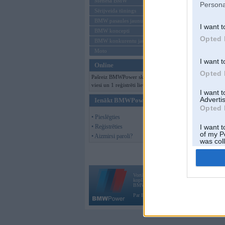
Mēneša BMW
Persona
Sērijveida tūnings
BMW pasaules jaunumi
I want t
BMW koncepti
Opted 
BMW konkurentu jaunumi
Moto
I want t
Online
Opted 
Pašreiz BMWPower skatās 112
viesi un 1 reģistrēti lietotāji.
I want 
Advertis
Ienākt BMWPower
Opted 
• Pieslēgties
• Reģistrēties
I want t
of my P
• Aizmirsi paroli?
was col
Opted 
Vortāls BMWPower.lv darbojas
kopš 2002. gada 14. maija. Tas nav auto klubs
BMW AG.
Par BMWPower
|
Kontakti
|
Reklāma