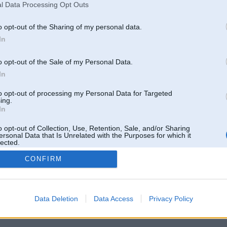
l Data Processing Opt Outs
o opt-out of the Sharing of my personal data.
In
o opt-out of the Sale of my Personal Data.
In
to opt-out of processing my Personal Data for Targeted
ing.
In
o opt-out of Collection, Use, Retention, Sale, and/or Sharing
ersonal Data that Is Unrelated with the Purposes for which it
lected.
Out
CONFIRM
 un nav saistīts ar
Galvena
|
Forums
|
Galerijas
|
Reģistrācija
|
Lietotaāji
|
Meklētājs
|
Reklā
Data Deletion
Data Access
Privacy Policy