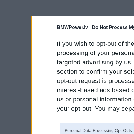
BMWPower.lv -
Do Not Process My
If you wish to opt-out of the
processing of your personal
targeted advertising by us
section to confirm your sel
opt-out request is proces
interest-based ads based o
us or personal information d
your opt-out. You may separ
disclosure of your personal
IAB’s list of downstream pa
Personal Data Processing Opt Outs