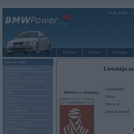
Sveiks,
Viesi!
Ie
Galvenā
Forums
Galerijas
Ziņas un raksti
Lietotāja m
BMW modeļu jaunumi
BMW testi
Tehnoloģijas & sasniegumi
BMW Latvijā
Lietotājvārds:
MINI
BMWPower atbalstītājs
Pilsēta:
Rolls-Royce
Braucu ar:
Pasākumi
Vadāmības tests
Ziņojumi forumā:
Autosports
BMWPower aktuāli
Reklāmas raksti