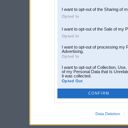
also be disclosed by us to 
I want to opt-out of the Sharing of 
Downstream Participants
th
Opted In
third parties.
I want to opt-out of the Sale of my 
Opted In
I want to opt-out of processing my 
Advertising.
Opted In
I want to opt-out of Collection, Use
of my Personal Data that Is Unrelat
it was collected.
Opted Out
CONFIRM
Data Deletion