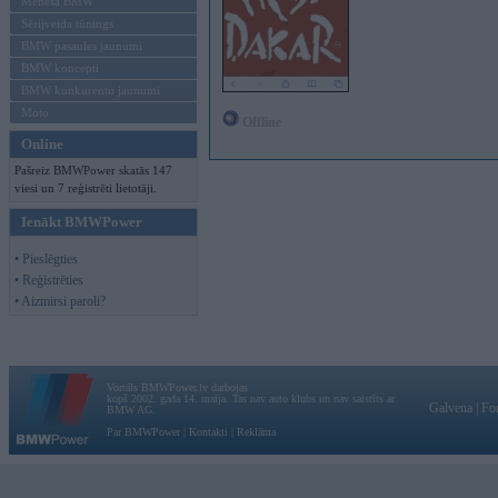
Mēneša BMW
Sērijveida tūnings
BMW pasaules jaunumi
BMW koncepti
BMW konkurentu jaunumi
Moto
Offline
Online
Pašreiz BMWPower skatās 147
viesi un 7 reģistrēti lietotāji.
Ienākt BMWPower
• Pieslēgties
• Reģistrēties
• Aizmirsi paroli?
Vortāls BMWPower.lv darbojas
kopš 2002. gada 14. maija. Tas nav auto klubs un nav saistīts ar
Galvena
|
Fo
BMW AG.
Par BMWPower
|
Kontakti
|
Reklāma