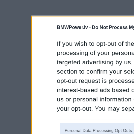
BMWPower.lv -
Do Not Process My
If you wish to opt-out of the
processing of your personal
targeted advertising by us
section to confirm your sel
opt-out request is proces
interest-based ads based o
us or personal information d
your opt-out. You may separ
disclosure of your personal
IAB’s list of downstream pa
Personal Data Processing Opt Outs