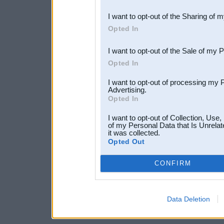
also be disclosed by us to 
I want to opt-out of the Sharing of 
Downstream Participants
th
Opted In
third parties.
I want to opt-out of the Sale of my 
Opted In
I want to opt-out of processing my 
Advertising.
Opted In
I want to opt-out of Collection, Use
of my Personal Data that Is Unrelat
it was collected.
Opted Out
CONFIRM
Data Deletion