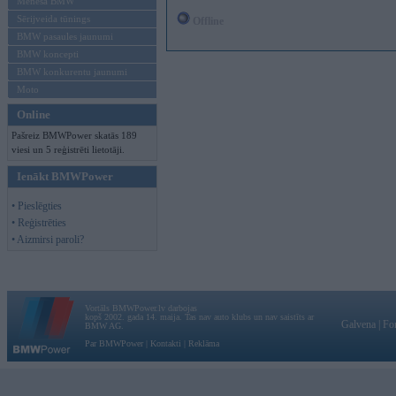
Mēneša BMW
Sērijveida tūnings
Offline
BMW pasaules jaunumi
BMW koncepti
BMW konkurentu jaunumi
Moto
Online
Pašreiz BMWPower skatās 189
viesi un 5 reģistrēti lietotāji.
Ienākt BMWPower
• Pieslēgties
• Reģistrēties
• Aizmirsi paroli?
Vortāls BMWPower.lv darbojas
kopš 2002. gada 14. maija. Tas nav auto klubs un nav saistīts ar
Galvena
|
Fo
BMW AG.
Par BMWPower
|
Kontakti
|
Reklāma