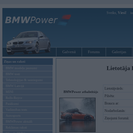
Sveiks,
Viesi!
Ie
Galvenā
Forums
Galerijas
Ziņas un raksti
Lietotāja 
BMW modeļu jaunumi
BMW testi
Tehnoloģijas & sasniegumi
BMW Latvijā
Lietotājvārds:
MINI
BMWPower atbalstītājs
Pilsēta:
Rolls-Royce
Braucu ar:
Pasākumi
Vadāmības tests
Nodarbošanās:
Autosports
Ziņojumi forumā:
BMWPower aktuāli
Reklāmas raksti