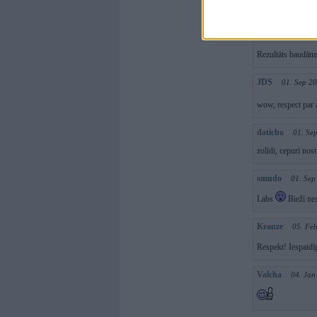
Super!!!
endurists
02. 
Rezultāts baudā
JDS
01. Sep 2
wow, respect par
daticho
01. Se
zolīdi, cepuri nos
smudo
01. Sep
Labs
Bieži nes
Krauze
05. Fe
Respekt! Iespaidī
Valcha
04. Jan