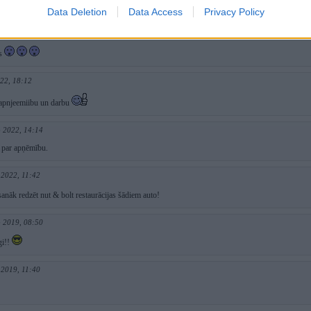
Data Deletion
Data Access
Privacy Policy
Sep 2022, 09:15
ms
022, 18:12
 apnjeemiibu un darbu
p 2022, 14:14
t par apņēmību.
 2022, 11:42
anāk redzēt nut & bolt restaurācijas šādiem auto!
b 2019, 08:50
gi!!
 2019, 11:40