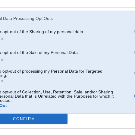
 gan labāk patika vnk sarkans, bet tiešām malacis
l Data Processing Opt Outs
22, 22:14
o opt-out of the Sharing of my personal data.
In
. Sep 2022, 18:32
s. parcentibu + , par auto izveli .... - nesaprotu galigi. Ok varbut saprotu ka letas detaljas un
o opt-out of the Sale of my Personal Data.
In
p 2022, 15:17
to opt-out of processing my Personal Data for Targeted
ing.
In
p 2022, 14:44
o opt-out of Collection, Use, Retention, Sale, and/or Sharing
ersonal Data that Is Unrelated with the Purposes for which it
lected.
Out
 Sep 2022, 14:10
s
CONFIRM
p 2022, 13:41