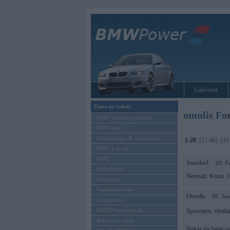
Galvenā
Ziņas un raksti
omulis Fo
BMW modeļu jaunumi
BMW testi
Tehnoloģijas & sasniegumi
1-20
[21-40]
[41
BMW Latvijā
MINI
Sancho1
03. F
Rolls-Royce
Nereaali. Kruta. 
Pasākumi
Vadāmības tests
Omulis
06. Ja
Autosports
BMWPower aktuāli
Sporcmen, vienkār
Reklāmas raksti
Nekas tur baigi p