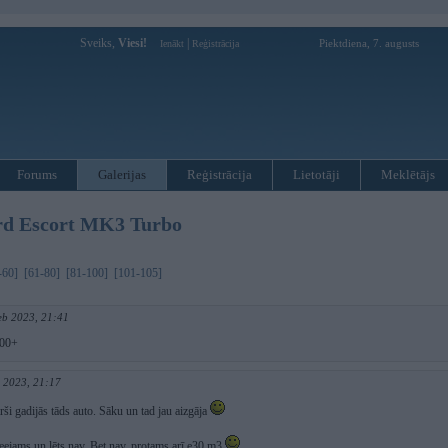
Sveiks,
Viesi!
|
Piektdiena, 7. augusts
Ienākt
Reģistrācija
Forums
Galerijas
Reģistrācija
Lietotāji
Meklētājs
rd Escort MK3 Turbo
-60]
[61-80]
[81-100]
[101-105]
eb 2023, 21:41
100+
n 2023, 21:17
ši gadijās tāds auto. Sāku un tad jau aizgāja
ieejams un lēts nav. Bet nav, protams arī e30 m3