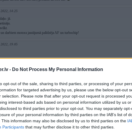
 2022, 14:25
aļu- jā.
etināju.
vilkt.
un darbiem motora jautājumā palīdzēja AF un turbochip!
 2022, 19:05
Sep 2022, 21:44
.lv -
Do Not Process My Personal Information
aou mač?
to opt-out of the sale, sharing to third parties, or processing of your per
p 2022, 17:48
formation for targeted advertising by us, please use the below opt-out s
r selection. Please note that after your opt-out request is processed y
dariji?
eing interest-based ads based on personal information utilized by us or
disclosed to third parties prior to your opt-out. You may separately opt-
 2022, 22:13
losure of your personal information by third parties on the IAB’s list of
 nost :-)
. This information may also be disclosed by us to third parties on the
IA
Participants
that may further disclose it to other third parties.
p 2022, 13:39