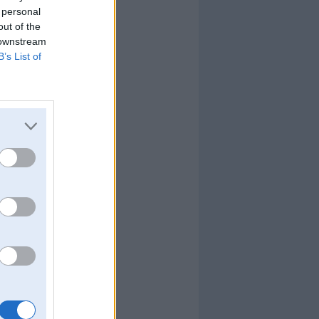
 personal
out of the
 downstream
B’s List of