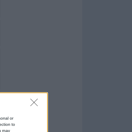
sonal or
ection to
ou may