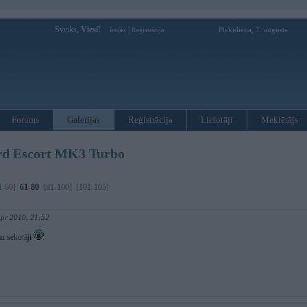
Sveiks,
Viesi!
|
Piektdiena, 7. augusts
Ienākt
Reģistrācija
Forums
Galerijas
Reģistrācija
Lietotāji
Meklētājs
rd Escort MK3 Turbo
1-60]
61-80
[81-100]
[101-105]
Apr 2010, 21:52
u sekotāji