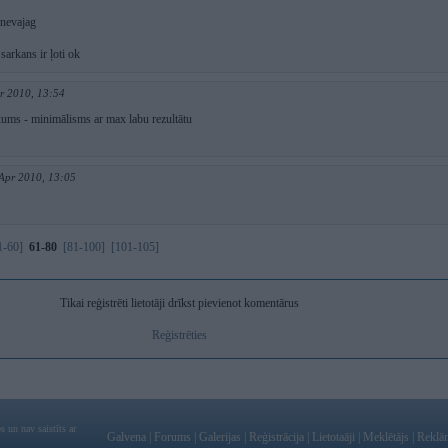
 nevajag
sarkans ir ļoti ok
r 2010, 13:54
kums - minimālisms ar max labu rezultātu
 Apr 2010, 13:05
1-60]
61-80
[81-100]
[101-105]
Tikai reģistrēti lietotāji drīkst pievienot komentārus
Reģistrēties
 un nav saistīts ar
Galvena
|
Forums
|
Galerijas
|
Reģistrācija
|
Lietotaāji
|
Meklētājs
|
Reklā