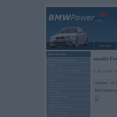
Galvenā
Ziņas un raksti
omulis Fo
BMW modeļu jaunumi
BMW testi
Tehnoloģijas & sasniegumi
[1-20]
[21-40]
[4
BMW Latvijā
MINI
Whazaaa
19. 
Rolls-Royce
Reku Omuli tev ja
Pasākumi
Vadāmības tests
Autosports
BMWPower aktuāli
Reklāmas raksti