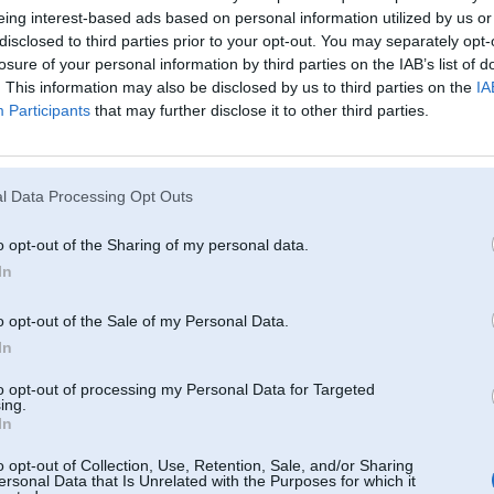
eing interest-based ads based on personal information utilized by us or
r 2010, 17:37
disclosed to third parties prior to your opt-out. You may separately opt-
losure of your personal information by third parties on the IAB’s list of
 suuda var arii kko liidziigu konchai uztaisiit
. This information may also be disclosed by us to third parties on the
IA
Participants
that may further disclose it to other third parties.
Apr 2010, 17:23
orsu
pr 2010, 16:58
l Data Processing Opt Outs
Skorpi
o opt-out of the Sharing of my personal data.
In
 2010, 16:49
 tieši baltā mala un ripuļi kopumā izceļ esīti. Manuprāt neko nevajag mainīt.
o opt-out of the Sale of my Personal Data.
pr 2010, 15:50
In
ss tikai nopulējot???? Moš Reinis ar savu pulējamo grib atbraukt ciemos arī pie manis?
to opt-out of processing my Personal Data for Targeted
 svītru uz riepām vajag šaurāku. Un diskus melnus.
ing.
In
2010, 15:49
o opt-out of Collection, Use, Retention, Sale, and/or Sharing
 benkja ar līdz ideālismam vajadzēja sapulēt, savādāk izlec no kopējā stila
ersonal Data that Is Unrelated with the Purposes for which it