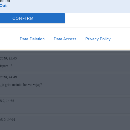
lected.
u domāt ka veco kadetu nevajadzēja pārdot bet sapulēt un sēdināt
..zhēl ka toreiz vēl
Out
māšanu iegrozījis
CONFIRM
ito auto renesanse - tagad saprotu tos rat style piekritējus un tamlīdzīgi, jo šādam pēcpuses
ividuālu skatu var piešķirt ar minimālu līdzekļu ieguldījumu
010, 15:23
Data Deletion
Data Access
Privacy Policy
ha
 2010, 15:05
riepām...?
 2010, 14:49
 ja gribi mainiit. bet vai vajag?
010, 14:36
2010, 14:01