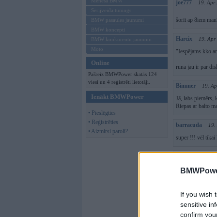
Mēneša BMW
joe777
19. Apr
Sērijveida tūnings
šorīt ap 8iem manī
BMW pasaules jaunumi
BMW koncepti
Harcix
19. Apr
BMW konkurentu jaunumi
Moto
"Iespējams kko ar
Online
runa jau ir par di
Pašreiz BMWPower skatās 124
viesi un 4 reģistrēti lietotāji.
Bimmer
19. Ap
Ienākt BMWPower
Jā, labs piemērs,
Riepas ar balto ma
• Pieslēgties
• Reģistrēties
barracuda
19.
• Aizmirsi paroli?
super !!! vēl tik
egonspleeve
19
BMWPower
Nu spidigs luznis
If you wish 
GSR
19. Apr 2
sensitive in
ir ok...
confirm you