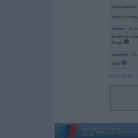
jumta bagāžnieku
melnu arī nevajag 
ciiTrons
19. Ap
Brutali Labs iznā
Respect
ramtairidi
19.
skaisti
[1-20]
[21-40]
[4
Vortāls BMWPower.lv darbojas
kopš 2002. gada 14. maija. Tas nav auto klubs
BMW AG.