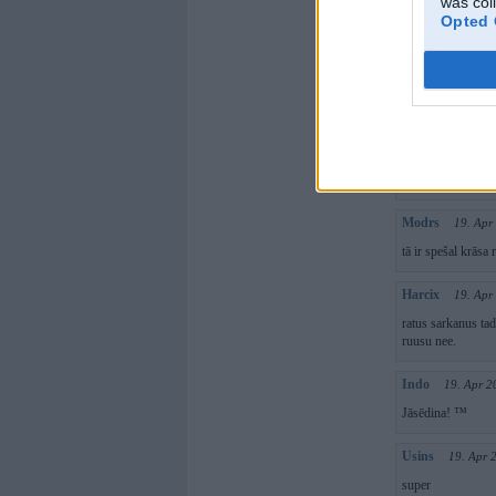
was col
Bet njā tagad sāk
Opted 
powers nebija do
Bet ir OK, patīk š
pārvietotājam ind
Moe
19. Apr 2
Respect i uvaažu
Modrs
19. Apr
tā ir spešal krāsa 
Harcix
19. Apr
ratus sarkanus tad,
ruusu nee.
Indo
19. Apr 2
Jāsēdina! ™
Usins
19. Apr 
super