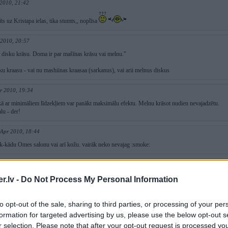
 2010, 21:42
ts uz Kristapa ielas, tika stumts,, noplīsa
 2010, 20:57
 disku krāsu. Doma ir par mašīnas krāsu vai melnu."
sku kraasu - vai nu mashiinas kraasaa (sarkanus), vai arii melnus diskus
r 2010, 19:34
 kā ar minimāliem līdzekļiem var panākt maksimālu efektu. Melnu krāsot nudien nevajadzētu.
lu - der!
 Apr 2010, 18:44
ai k-kādu Omes salonu vai arī kožu. vairāk neko nevajag :smoke:
. Apr 2010, 18:01
.lv -
Do Not Process My Personal Information
.
katra mazohista sapnis.
to opt-out of the sale, sharing to third parties, or processing of your per
010, 17:58
formation for targeted advertising by us, please use the below opt-out s
r selection. Please note that after your opt-out request is processed y