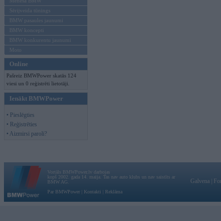
Mēneša BMW
Sērijveida tūnings
BMW pasaules jaunumi
BMW koncepti
BMW konkurentu jaunumi
Moto
Online
Pašreiz BMWPower skatās 124
viesi un 0 reģistrēti lietotāji.
Ienākt BMWPower
• Pieslēgties
• Reģistrēties
• Aizmirsi paroli?
Vortāls BMWPower.lv darbojas
kopš 2002. gada 14. maija. Tas nav auto klubs un nav saistīts ar
Galvena
|
Fo
BMW AG.
Par BMWPower
|
Kontakti
|
Reklāma