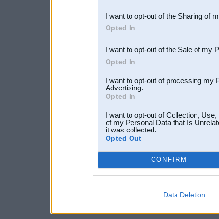
also be disclosed by us to 
I want to opt-out of the Sharing of 
Downstream Participants
th
Opted In
third parties.
I want to opt-out of the Sale of my 
Opted In
I want to opt-out of processing my 
Advertising.
Opted In
I want to opt-out of Collection, Use
of my Personal Data that Is Unrelat
it was collected.
Opted Out
CONFIRM
Data Deletion