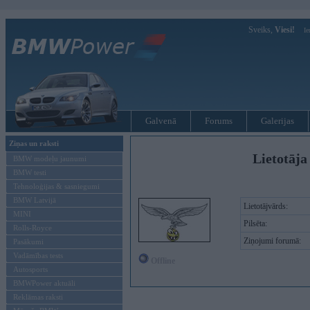
Sveiks,
Viesi!
Ie
Galvenā
Forums
Galerijas
Ziņas un raksti
Lietotāja
BMW modeļu jaunumi
BMW testi
Tehnoloģijas & sasniegumi
BMW Latvijā
Lietotājvārds:
MINI
Pilsēta:
Rolls-Royce
Ziņojumi forumā:
Pasākumi
Vadāmības tests
Offline
Autosports
BMWPower aktuāli
Reklāmas raksti