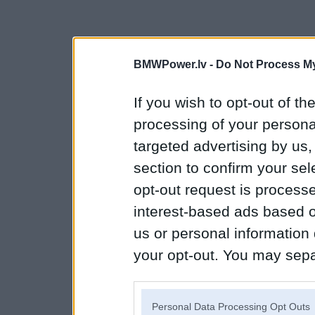
BMWPower.lv -
Do Not Process My
If you wish to opt-out of the
processing of your personal
targeted advertising by us
section to confirm your sel
opt-out request is proces
interest-based ads based o
us or personal information d
your opt-out. You may separ
disclosure of your personal
IAB’s list of downstream pa
Personal Data Processing Opt Outs