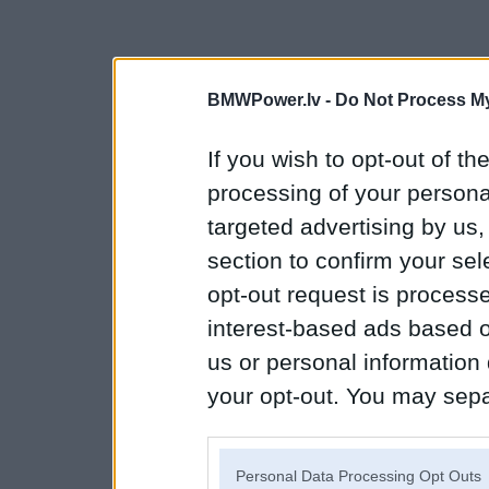
BMWPower.lv -
Do Not Process My
If you wish to opt-out of the
processing of your personal
targeted advertising by us
section to confirm your sel
opt-out request is proces
interest-based ads based o
us or personal information d
your opt-out. You may separ
disclosure of your personal
IAB’s list of downstream pa
Personal Data Processing Opt Outs