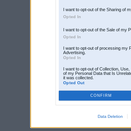
also be disclosed by us to 
I want to opt-out of the Sharing of 
Downstream Participants
th
Opted In
third parties.
I want to opt-out of the Sale of my 
Opted In
I want to opt-out of processing my 
Advertising.
Opted In
I want to opt-out of Collection, Use
of my Personal Data that Is Unrelat
it was collected.
Opted Out
CONFIRM
Data Deletion