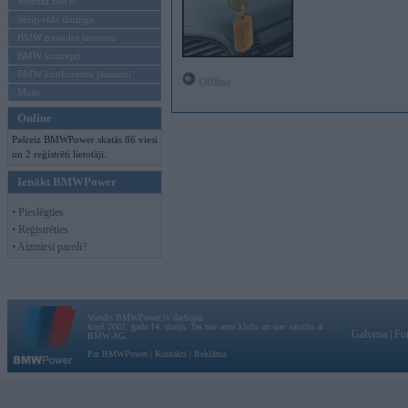
Mēneša BMW
Sērijveida tūnings
BMW pasaules jaunumi
BMW koncepti
BMW konkurentu jaunumi
Offline
Moto
Online
Pašreiz BMWPower skatās 86 viesi
un 2 reģistrēti lietotāji.
Ienākt BMWPower
• Pieslēgties
• Reģistrēties
• Aizmirsi paroli?
Vortāls BMWPower.lv darbojas
kopš 2002. gada 14. maija. Tas nav auto klubs un nav saistīts ar
Galvena
|
Fo
BMW AG.
Par BMWPower
|
Kontakti
|
Reklāma