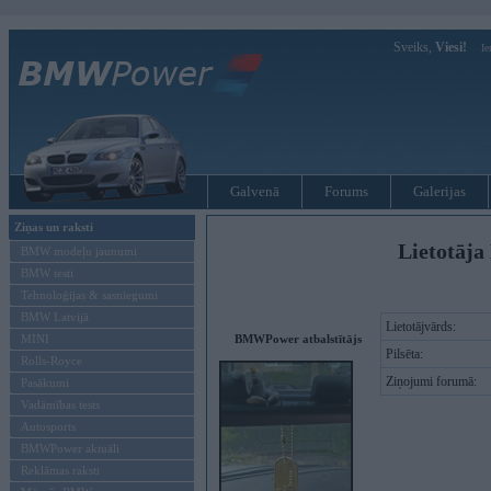
Sveiks,
Viesi!
Ie
Galvenā
Forums
Galerijas
Ziņas un raksti
Lietotāja
BMW modeļu jaunumi
BMW testi
Tehnoloģijas & sasniegumi
BMW Latvijā
Lietotājvārds:
MINI
BMWPower atbalstītājs
Pilsēta:
Rolls-Royce
Ziņojumi forumā:
Pasākumi
Vadāmības tests
Autosports
BMWPower aktuāli
Reklāmas raksti