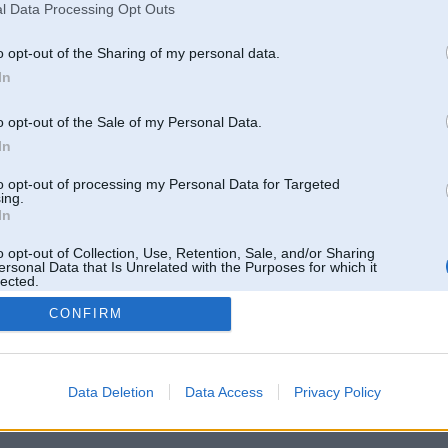
Lietotāja Omulis galerijas
[
]
l Data Processing Opt Outs
o opt-out of the Sharing of my personal data.
In
o opt-out of the Sale of my Personal Data.
In
to opt-out of processing my Personal Data for Targeted
ing.
In
o opt-out of Collection, Use, Retention, Sale, and/or Sharing
ersonal Data that Is Unrelated with the Purposes for which it
lected.
Out
CONFIRM
 un nav saistīts ar
Galvena
|
Forums
|
Galerijas
|
Reģistrācija
|
Lietotaāji
|
Meklētājs
|
Reklā
Data Deletion
Data Access
Privacy Policy