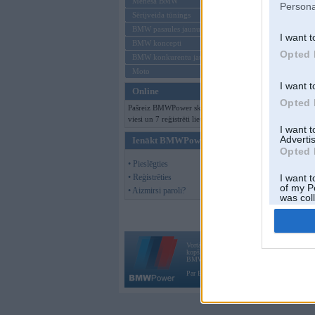
Mēneša BMW
Persona
Sērijveida tūnings
BMW pasaules jaunumi
Offline
I want t
BMW koncepti
Opted 
BMW konkurentu jaunumi
Moto
I want t
Online
Opted 
Pašreiz BMWPower skatās 113
viesi un 7 reģistrēti lietotāji.
I want 
Advertis
Ienākt BMWPower
Opted 
• Pieslēgties
• Reģistrēties
I want t
of my P
• Aizmirsi paroli?
was col
Opted 
Vortāls BMWPower.lv darbojas
kopš 2002. gada 14. maija. Tas nav auto klubs
BMW AG.
Par BMWPower
|
Kontakti
|
Reklāma