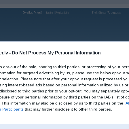
Sveiks,
Viesi!
|
Piektdiena, 7. augusts
Ienākt
Reģistrācija
Forums
Galerijas
Reģistrācija
Lietotāji
Meklētājs
.lv -
Do Not Process My Personal Information
Lietotāja Omulis profils
to opt-out of the sale, sharing to third parties, or processing of your per
formation for targeted advertising by us, please use the below opt-out s
Pēdējo reizi manīts: 30. Dec 2024, 23:18
r selection. Please note that after your opt-out request is processed y
eing interest-based ads based on personal information utilized by us or
Lietotājvārds:
Omulis
balstītājs
disclosed to third parties prior to your opt-out. You may separately opt-
Pilsēta:
Rīga
losure of your personal information by third parties on the IAB’s list of
Ford Escort RS 82', BMW e46 M-Sport
Braucu ar:
. This information may also be disclosed by us to third parties on the
IA
touring, BMW I3s
Participants
that may further disclose it to other third parties.
Ziņojumi forumā:
2093
Pēdējie ziņojumi forumā
[
]