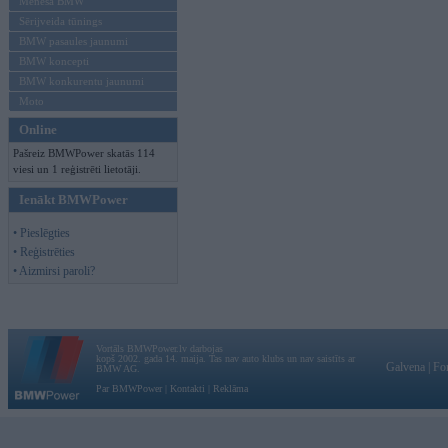
Mēneša BMW
Sērijveida tūnings
BMW pasaules jaunumi
BMW koncepti
BMW konkurentu jaunumi
Moto
Online
Pašreiz BMWPower skatās 114
viesi un 1 reģistrēti lietotāji.
Ienākt BMWPower
• Pieslēgties
• Reģistrēties
• Aizmirsi paroli?
Vortāls BMWPower.lv darbojas
kopš 2002. gada 14. maija. Tas nav auto klubs un nav saistīts ar
Galvena
|
Fo
BMW AG.
Par BMWPower
|
Kontakti
|
Reklāma