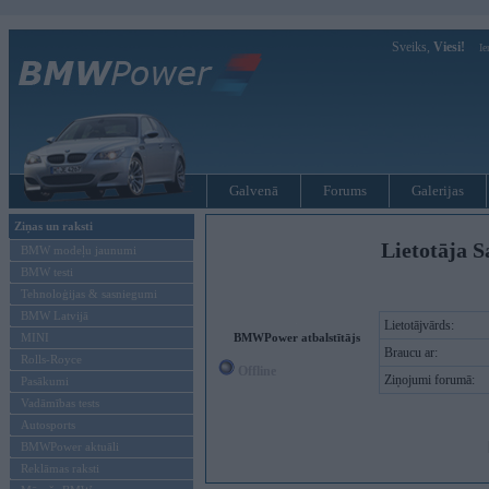
Sveiks,
Viesi!
Ie
Galvenā
Forums
Galerijas
Ziņas un raksti
Lietotāja S
BMW modeļu jaunumi
BMW testi
Tehnoloģijas & sasniegumi
BMW Latvijā
Lietotājvārds:
MINI
BMWPower atbalstītājs
Braucu ar:
Rolls-Royce
Offline
Ziņojumi forumā:
Pasākumi
Vadāmības tests
Autosports
BMWPower aktuāli
Reklāmas raksti