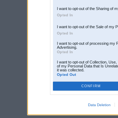
also be disclosed by us to 
I want to opt-out of the Sharing of 
Downstream Participants
th
Opted In
third parties.
I want to opt-out of the Sale of my 
Opted In
I want to opt-out of processing my 
Advertising.
Opted In
I want to opt-out of Collection, Use
of my Personal Data that Is Unrelat
it was collected.
Opted Out
CONFIRM
Data Deletion