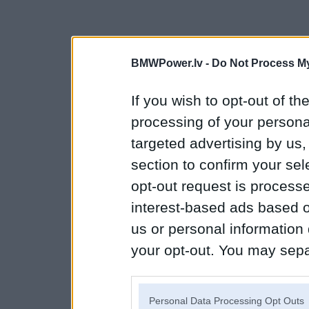
BMWPower.lv -
Do Not Process My
If you wish to opt-out of the
processing of your personal
targeted advertising by us
section to confirm your sel
opt-out request is proces
interest-based ads based o
us or personal information d
your opt-out. You may separ
disclosure of your personal
IAB’s list of downstream pa
Personal Data Processing Opt Outs