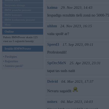
Mēneša BMW
Sērijveida tūnings
kaima
29. Nov 2023, 14:43
BMW pasaules jaunumi
Iespadīgs rezultāts tieši zonā no 5000-
BMW koncepti
BMW konkurentu jaunumi
Moto
uhhm
24. Nov 2023, 16:15
Online
vaita spolē ar?
Pašreiz BMWPower skatās 125
viesi un 5 reģistrēti lietotāji.
Speed3
17. Sep 2023, 09:11
Ienākt BMWPower
Profesionāli!
• Pieslēgties
• Reģistrēties
SpOrcMeN
25. Apr 2023, 23:31
• Aizmirsi paroli?
tapat tas suds naiit
Deivid
04. Mar 2023, 17:37
Nevaru sagaidīt
noisex
04. Mar 2023, 14:03