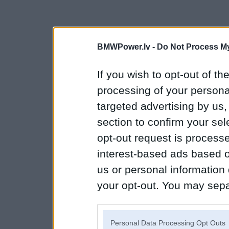
BMWPower.lv -
Do Not Process My
If you wish to opt-out of the
processing of your personal
targeted advertising by us
section to confirm your sel
opt-out request is proces
interest-based ads based o
us or personal information d
your opt-out. You may separ
disclosure of your personal
IAB’s list of downstream pa
Personal Data Processing Opt Outs