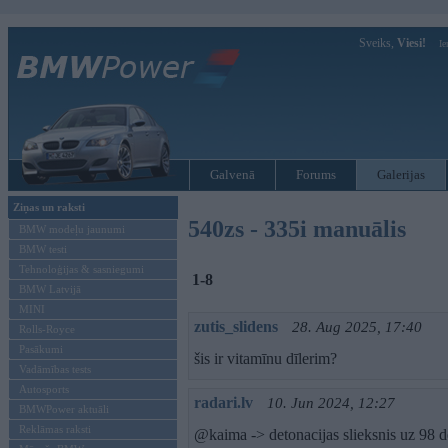
Sveiks,
Viesi!
Ie
Galvenā
Forums
Galerijas
Ziņas un raksti
540zs - 335i manuālis
BMW modeļu jaunumi
BMW testi
Tehnoloģijas & sasniegumi
1-8
BMW Latvijā
MINI
zutis_slidens
28. Aug 2025, 17:40
Rolls-Royce
Pasākumi
šis ir vitamīnu dīlerim?
Vadāmības tests
Autosports
radari.lv
10. Jun 2024, 12:27
BMWPower aktuāli
Reklāmas raksti
@kaima -> detonacijas slieksnis uz 98 d