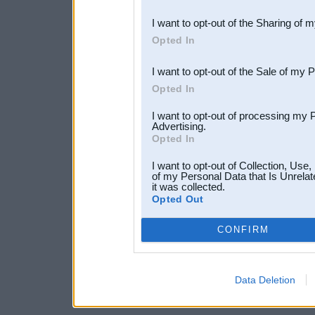
also be disclosed by us to 
I want to opt-out of the Sharing of 
Downstream Participants
th
Opted In
third parties.
I want to opt-out of the Sale of my 
Opted In
I want to opt-out of processing my 
Advertising.
Opted In
I want to opt-out of Collection, Use
of my Personal Data that Is Unrelat
it was collected.
Opted Out
CONFIRM
Data Deletion