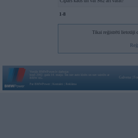
Cipars kāds un vai S62 arī varat?
1-8
Tikai reģistrēti lietotāj
Reģi
Vortāls BMWPower.lv darbojas
kopš 2002. gada 14. maija. Tas nav auto klubs un nav saistīts ar
Galvena
|
Fo
BMW AG.
Par BMWPower
|
Kontakti
|
Reklāma