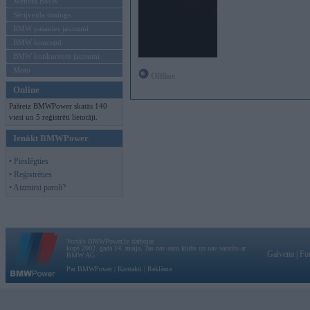
Mēneša BMW
Sērijveida tūnings
BMW pasaules jaunumi
BMW koncepti
BMW konkurentu jaunumi
Moto
Offline
Online
Pašreiz BMWPower skatās 140
viesi un 5 reģistrēti lietotāji.
Ienākt BMWPower
• Pieslēgties
• Reģistrēties
• Aizmirsi paroli?
Vortāls BMWPower.lv darbojas
kopš 2002. gada 14. maija. Tas nav auto klubs un nav saistīts ar
Galvena
|
Fo
BMW AG.
Par BMWPower
|
Kontakti
|
Reklāma