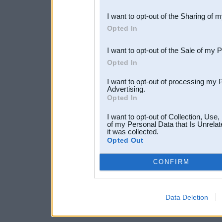
also be disclosed by us to 
I want to opt-out of the Sharing of 
Downstream Participants
th
Opted In
third parties.
I want to opt-out of the Sale of my 
Opted In
I want to opt-out of processing my 
Advertising.
Opted In
I want to opt-out of Collection, Use
of my Personal Data that Is Unrelat
it was collected.
Opted Out
CONFIRM
Data Deletion