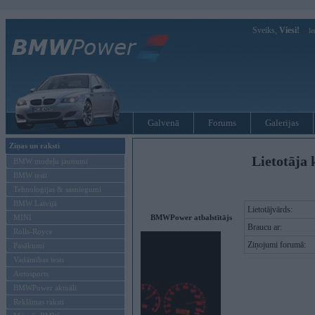
Sveiks,
Viesi!
Ie
Galvenā
Forums
Galerijas
Ziņas un raksti
Lietotāja 
BMW modeļu jaunumi
BMW testi
Tehnoloģijas & sasniegumi
BMW Latvijā
Lietotājvārds:
MINI
BMWPower atbalstītājs
Braucu ar:
Rolls-Royce
Ziņojumi forumā:
Pasākumi
Vadāmības tests
Autosports
BMWPower aktuāli
Reklāmas raksti