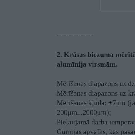
---------------
2. Krāsas biezuma mērītā
alumīnija virsmām.
Mērīšanas diapazons uz dz
Mērīšanas diapazons uz kr
Mērīšanas kļūda: ±7μm (ja 
200μm...2000μm);
Pieļaujamā darba temperat
Gumijas apvalks, kas pasa