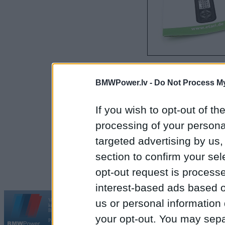
BMWPower.lv -
Do Not Process My
---------------
If you wish to opt-out of the
processing of your personal
Atrodos Rīgā, Tēriņu iel
targeted advertising by us
section to confirm your sel
Tel. 20239239
opt-out request is proces
interest-based ads based o
us or personal information d
Vortāls BMWPower.lv darbojas
kopš 2002. gada 14. maija. Tas nav auto klubs un nav saistīts ar
Galvena
|
Fo
BMW AG.
your opt-out. You may separ
Par BMWPower
|
Kontakti
|
Reklāma