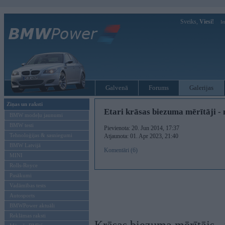
Sveiks,
Viesi!
Ie
Galvenā
Forums
Galerijas
Ziņas un raksti
Etari krāsas biezuma mērītāji -
BMW modeļu jaunumi
BMW testi
Pievienota: 20. Jun 2014, 17:37
Tehnoloģijas & sasniegumi
Atjaunota: 01. Apr 2023, 21:40
BMW Latvijā
Komentāri (6)
MINI
Rolls-Royce
Pasākumi
Vadāmības tests
Autosports
BMWPower aktuāli
Reklāmas raksti