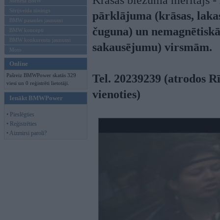
Krāsas biezuma mērītājs -
Mēneša BMW
Sērijveida tūnings
pārklājuma (krāsas, laka
BMW pasaules jaunumi
čuguna) un nemagnētiskām
BMW koncepti
BMW konkurentu jaunumi
sakausējumu) virsmām.
Moto
Online
Pašreiz BMWPower skatās 329
Tel. 20239239 (atrodos Rī
viesi un 0 reģistrēti lietotāji.
vienoties)
Ienākt BMWPower
• Pieslēgties
• Reģistrēties
• Aizmirsi paroli?