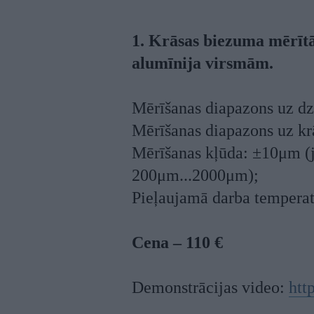
1. Krāsas biezuma mērītā
alumīnija virsmām.
Mērīšanas diapazons uz dz
Mērīšanas diapazons uz kr
Mērīšanas kļūda: ±10μm (ja
200μm...2000μm);
Pieļaujamā darba temperat
Cena – 110 €
Demonstrācijas video:
htt