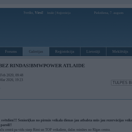
Sveiks,
Viesi!
|
Piektdiena, 7. augusts
Ienākt
Reģistrācija
Forums
Galerijas
Reģistrācija
Lietotāji
Meklētājs
 BEZ RINDAS!BMWPOWER ATLAIDE
. Feb 2020, 09:48
 Mar 2026, 19:23
)
 svētdien!!! Seniori(kas no pirmās veikala dienas jau atbalsta mūs jau rezervācijas veiku
aroli!!
ču centrā pa vidu starp Rimi un TOP veikaliem, dažas minūtes no Rīgas centra.