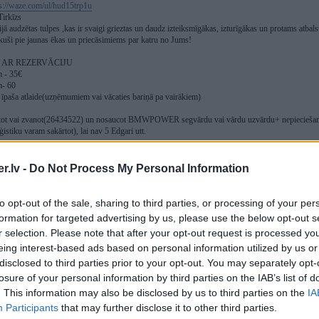
s://waze.com/ul/hud15trp1u
Tirkīzs
ijā audzētas tulpes ,kas ir svaigi grieztas un daudz izteiksmīgākas, izturīgākas un protams atbals
ši pie jaunas ēkas un priecāsimiems par katru no Jums!
 AR REZERVĀCIJU
m - 35€
m- 60
īpaša atlaide(uzņēmumiem vai vācaties bariņā pa vairākiem)
stot vai zvanot(26434522) un nosaucot BMWPOWER segvārdu vai vārdu uzvārdu+ nepieciešamo t
ģistiku varam sakārtot), lai nav 5 Edgari utt.
 arī citi ziedi, tiem atlaide -20%!
ĀDĀT RĪGĀ VAI TĀS TUVUMĀ! Par piegādi vienosimies!
.lv -
Do Not Process My Personal Information
u šķirnēm, bet tas noteikti nav viss!
to opt-out of the sale, sharing to third parties, or processing of your per
formation for targeted advertising by us, please use the below opt-out s
r selection. Please note that after your opt-out request is processed y
eing interest-based ads based on personal information utilized by us or
disclosed to third parties prior to your opt-out. You may separately opt-
losure of your personal information by third parties on the IAB’s list of
. This information may also be disclosed by us to third parties on the
IA
Participants
that may further disclose it to other third parties.