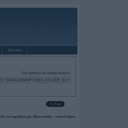
Reklāma
Visas
galerijas
no lietotāja
madarsv
ši), bet atgādināt par sliktu nenāks - rezervē tulpes