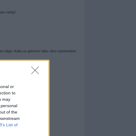
tam vietējo!
ulpju skaitu un aptuveno laiku cikos izņemsiet(tas
sonal or
ection to
ou may
 personal
out of the
 downstream
B’s List of