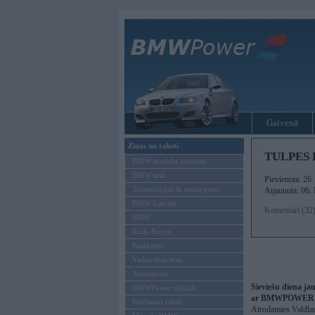
Galvenā
Ziņas un raksti
TULPES
BMW modeļu jaunumi
BMW testi
Pievienota: 26
Tehnoloģijas & sasniegumi
Atjaunota: 06.
BMW Latvijā
Komentāri (32
MINI
Rolls-Royce
Pasākumi
Vadāmības tests
Autosports
Sieviešu diena jau
BMWPower aktuāli
ar BMWPOWER p
Reklāmas raksti
Atrodamies Valdlau