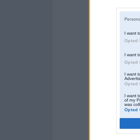
Persona
I want t
Opted 
I want t
Opted 
I want 
Advertis
Opted 
I want t
of my P
was col
Opted 