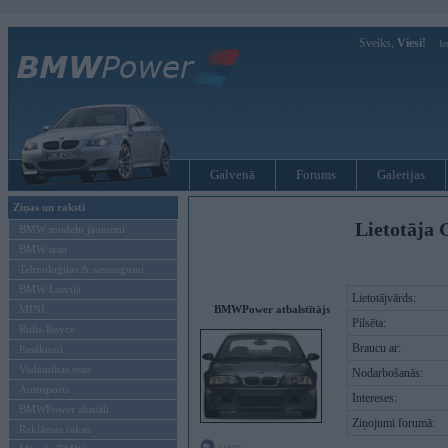
Sveiks,
Viesi!
Ie
Galvenā
Forums
Galerijas
Ziņas un raksti
Lietotāja 
BMW modeļu jaunumi
BMW testi
Tehnoloģijas & sasniegumi
BMW Latvijā
Lietotājvārds:
MINI
BMWPower atbalstītājs
Pilsēta:
Rolls-Royce
Braucu ar:
Pasākumi
Vadāmības tests
Nodarbošanās:
Autosports
Intereses:
BMWPower aktuāli
Ziņojumi forumā:
Reklāmas raksti