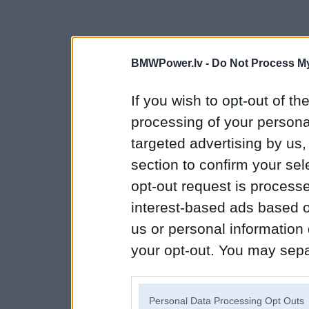
BMWPower.lv -
Do Not Process My
If you wish to opt-out of the
processing of your personal
targeted advertising by us
section to confirm your sel
opt-out request is proces
interest-based ads based o
us or personal information d
your opt-out. You may separ
disclosure of your personal
IAB’s list of downstream pa
Personal Data Processing Opt Outs