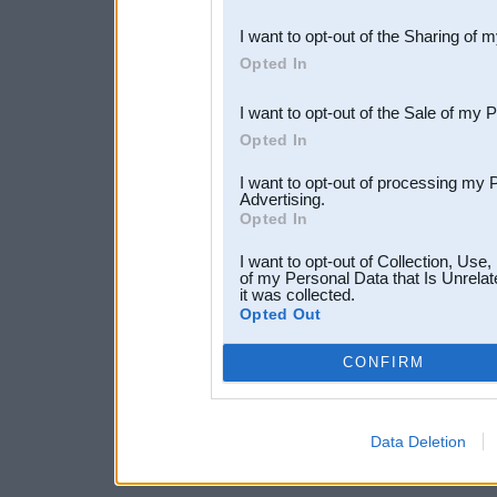
also be disclosed by us to 
I want to opt-out of the Sharing of 
Downstream Participants
th
Opted In
third parties.
I want to opt-out of the Sale of my 
Opted In
I want to opt-out of processing my 
Advertising.
Opted In
I want to opt-out of Collection, Use
of my Personal Data that Is Unrelat
it was collected.
Opted Out
CONFIRM
Data Deletion