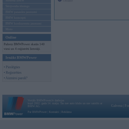
Mēneša BMW
Offline
Sērijveida tūnings
BMW pasaules jaunumi
BMW koncepti
BMW konkurentu jaunumi
Moto
Online
Pašreiz BMWPower skatās 140
viesi un 4 reģistrēti lietotāji.
Ienākt BMWPower
• Pieslēgties
• Reģistrēties
• Aizmirsi paroli?
Vortāls BMWPower.lv darbojas
kopš 2002. gada 14. maija. Tas nav auto klubs un nav saistīts ar
Galvena
|
Fo
BMW AG.
Par BMWPower
|
Kontakti
|
Reklāma