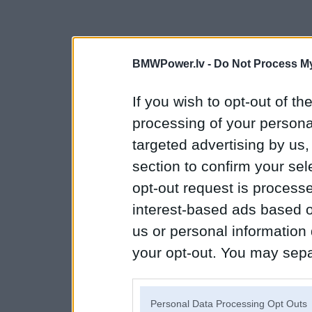
BMWPower.lv -
Do Not Process My
If you wish to opt-out of the
processing of your personal
targeted advertising by us
section to confirm your sel
opt-out request is proces
interest-based ads based o
us or personal information d
your opt-out. You may separ
disclosure of your personal
IAB’s list of downstream pa
Personal Data Processing Opt Outs