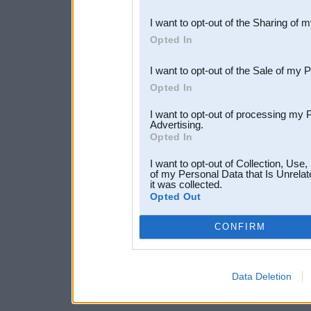
also be disclosed by us to 
I want to opt-out of the Sharing of 
Downstream Participants
th
Opted In
third parties.
I want to opt-out of the Sale of my 
Opted In
I want to opt-out of processing my 
Advertising.
Opted In
I want to opt-out of Collection, Use
of my Personal Data that Is Unrelat
it was collected.
Opted Out
CONFIRM
Data Deletion