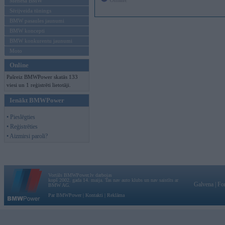
Offline
Mēneša BMW
Sērijveida tūnings
BMW pasaules jaunumi
BMW koncepti
BMW konkurentu jaunumi
Moto
Online
Pašreiz BMWPower skatās 133
viesi un 1 reģistrēti lietotāji.
Ienākt BMWPower
• Pieslēgties
• Reģistrēties
• Aizmirsi paroli?
Vortāls BMWPower.lv darbojas
kopš 2002. gada 14. maija. Tas nav auto klubs un nav saistīts ar
Galvena
|
Fo
BMW AG.
Par BMWPower
|
Kontakti
|
Reklāma