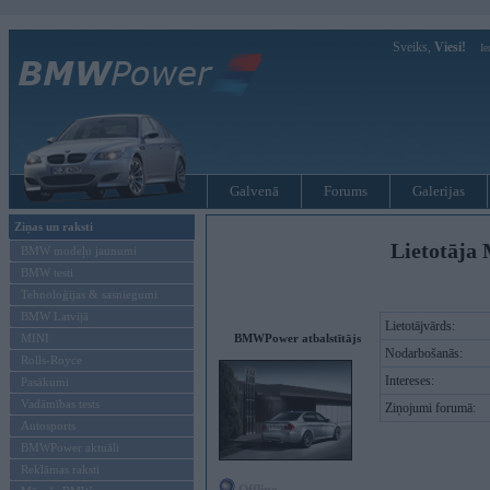
Sveiks,
Viesi!
Ie
Galvenā
Forums
Galerijas
Ziņas un raksti
Lietotāja 
BMW modeļu jaunumi
BMW testi
Tehnoloģijas & sasniegumi
BMW Latvijā
Lietotājvārds:
MINI
BMWPower atbalstītājs
Nodarbošanās:
Rolls-Royce
Intereses:
Pasākumi
Vadāmības tests
Ziņojumi forumā:
Autosports
BMWPower aktuāli
Reklāmas raksti