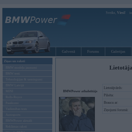
Sveiks,
Viesi!
Ie
Galvenā
Forums
Galerijas
Ziņas un raksti
Lietotāj
BMW modeļu jaunumi
BMW testi
Tehnoloģijas & sasniegumi
BMW Latvijā
Lietotājvārds:
MINI
BMWPower atbalstītājs
Pilsēta:
Rolls-Royce
Braucu ar:
Pasākumi
Vadāmības tests
Ziņojumi forumā:
Autosports
BMWPower aktuāli
Reklāmas raksti