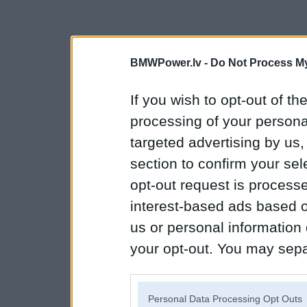
BMWPower.lv -
Do Not Process My
If you wish to opt-out of the
processing of your personal
targeted advertising by us
section to confirm your sel
opt-out request is proces
interest-based ads based o
us or personal information d
your opt-out. You may separ
disclosure of your personal
IAB’s list of downstream pa
Personal Data Processing Opt Outs