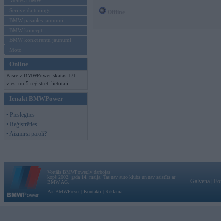
Mēneša BMW
Sērijveida tūnings
Offline
BMW pasaules jaunumi
BMW koncepti
BMW konkurentu jaunumi
Moto
Online
Pašreiz BMWPower skatās 171
viesi un 5 reģistrēti lietotāji.
Ienākt BMWPower
• Pieslēgties
• Reģistrēties
• Aizmirsi paroli?
Vortāls BMWPower.lv darbojas
kopš 2002. gada 14. maija. Tas nav auto klubs un nav saistīts ar
Galvena
|
Fo
BMW AG.
Par BMWPower
|
Kontakti
|
Reklāma