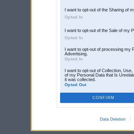
also be disclosed by us to 
I want to opt-out of the Sharing of 
Downstream Participants
th
Opted In
third parties.
I want to opt-out of the Sale of my 
Opted In
I want to opt-out of processing my 
Advertising.
Opted In
I want to opt-out of Collection, Use
of my Personal Data that Is Unrelat
it was collected.
Opted Out
CONFIRM
Data Deletion