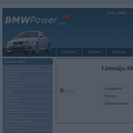
Sveiks,
Viesi!
Ie
Galvenā
Forums
Galerijas
Ziņas un raksti
Lietotāja A
BMW modeļu jaunumi
BMW testi
Tehnoloģijas & sasniegumi
BMW Latvijā
Lietotājvārds:
Offline
MINI
Intereses:
Rolls-Royce
Ziņojumi forumā:
Pasākumi
Vadāmības tests
Autosports
BMWPower aktuāli
Reklāmas raksti