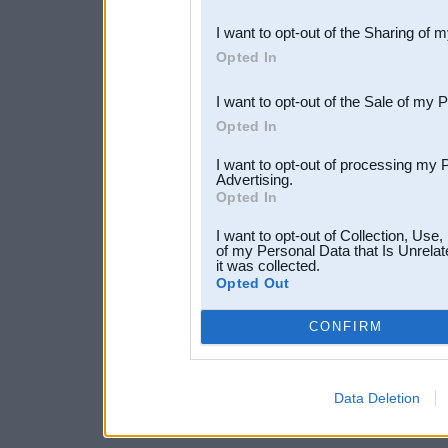
also be disclosed by us to 
I want to opt-out of the Sharing of 
Downstream Participants
th
Opted In
third parties.
I want to opt-out of the Sale of my 
Opted In
I want to opt-out of processing my 
Advertising.
Opted In
I want to opt-out of Collection, Use
of my Personal Data that Is Unrelat
it was collected.
Opted Out
CONFIRM
Data Deletion