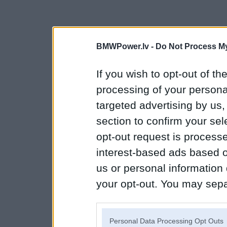
BMWPower.lv -
Do Not Process My
If you wish to opt-out of the
processing of your personal
targeted advertising by us
section to confirm your sel
opt-out request is proces
interest-based ads based o
us or personal information d
your opt-out. You may separ
disclosure of your personal
IAB’s list of downstream pa
Personal Data Processing Opt Outs