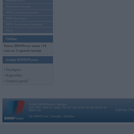
Mēneša BMW
Sērijveida tūnings
BMW pasaules jaunumi
BMW koncepti
BMW konkurentu jaunumi
Moto
Online
Pašreiz BMWPower skatās 118
viesi un 3 reģistrēti lietotāji.
Ienākt BMWPower
• Pieslēgties
• Reģistrēties
• Aizmirsi paroli?
Vortāls BMWPower.lv darbojas
kopš 2002. gada 14. maija. Tas nav auto klubs un nav saistīts ar
Galvena
|
Fo
BMW AG.
Par BMWPower
|
Kontakti
|
Reklāma