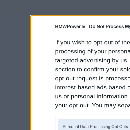
BMWPower.lv -
Do Not Process My
If you wish to opt-out of the
processing of your personal
targeted advertising by us
section to confirm your sel
opt-out request is proces
interest-based ads based o
us or personal information d
your opt-out. You may separ
disclosure of your personal
IAB’s list of downstream pa
Personal Data Processing Opt Outs