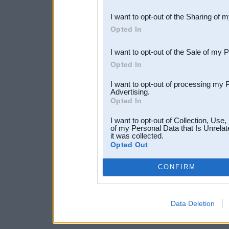
also be disclosed by us to 
I want to opt-out of the Sharing of 
Downstream Participants
th
Opted In
third parties.
I want to opt-out of the Sale of my 
Opted In
I want to opt-out of processing my 
Advertising.
Opted In
I want to opt-out of Collection, Use
of my Personal Data that Is Unrelat
it was collected.
Opted Out
CONFIRM
Data Deletion