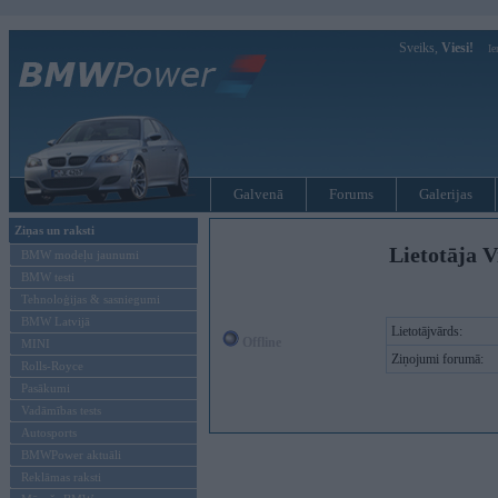
Sveiks,
Viesi!
Ie
Galvenā
Forums
Galerijas
Ziņas un raksti
Lietotāja V
BMW modeļu jaunumi
BMW testi
Tehnoloģijas & sasniegumi
BMW Latvijā
Lietotājvārds:
Offline
MINI
Ziņojumi forumā:
Rolls-Royce
Pasākumi
Vadāmības tests
Autosports
BMWPower aktuāli
Reklāmas raksti