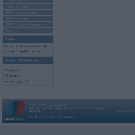
Mēneša BMW
Sērijveida tūnings
BMW pasaules jaunumi
BMW koncepti
BMW konkurentu jaunumi
Moto
Online
Pašreiz BMWPower skatās 134
viesi un 3 reģistrēti lietotāji.
Ienākt BMWPower
• Pieslēgties
• Reģistrēties
• Aizmirsi paroli?
Vortāls BMWPower.lv darbojas
kopš 2002. gada 14. maija. Tas nav auto klubs un nav saistīts ar
Galvena
|
Fo
BMW AG.
Par BMWPower
|
Kontakti
|
Reklāma